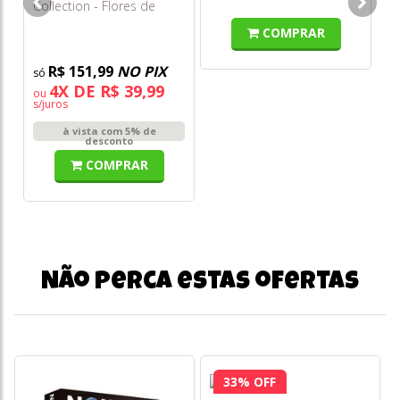
Collection - Flores de
Co
Cerejeira
Gi
COMPRAR
R$ 151,99
NO PIX
4X DE R$ 39,99
ou
o
s/juros
s/
à vista com 5% de
desconto
COMPRAR
Não perca estas ofertas
33% OFF