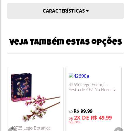
CARACTERÍSTICAS
Veja também estas opções
42690 Lego Friends -
Festa de Chá Na Floresta
R$ 99,99
2X DE R$ 49,99
ou
s/juros
40725 Lego Botanical
11