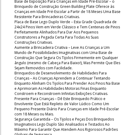
Base de Exposição Para Crianças em Idade Pré-Escolar – o
Brinquedo de Construção Green Building Plate Oferece às
Crianças em Idade Pré-Escolar a Partir de 18 Meses Uma Base
Resistente Para Brincadeiras Criativas.
Placa de Base Lego Duplo Verde – Esta Grade Quadrada de
24x24 Pinos Vem em Verde Clássico e Tem Centenas de Pinos
Perfeitamente Alinhados Para Dar Aos Pequenos
Construtores a Pegada Certa Para Todas As Suas
Construções Criativas.
Aumente a Brincadeira Criativa – Leve As Crianças a Um
Mundo de Possibilidades Imaginativas com Uma Base de
Construção Que Segura Os Tijolos Firmemente em Qualquer
ângulo (mesmo de Cabeça Para Baixo!), Mas Permite Que Eles
Sejam Removidos com Facilidade.
Brinquedos de Desenvolvimento de Habilidades Para
Crianças – As Crianças Aprendem a Continuar Tentando
Enquanto Alinham Os Tijolos Para Prender Aos Pinos Na Base
e Aprimoram As Habilidades Motoras Finas Enquanto
Constroem e Reconstroem Infinitas Exibições Criativas.
Presente Para Crianças – Dê Este Brinquedo Prático e
Envolvente Que Está Repleto de Valor Lúdico Como Um
Pequeno Presente Diário Para Crianças em Idade Pré-Escolar
com 18 Meses ou Mais.
Segurança Garantida – Os Tijolos e Peças Dos Brinquedos
Imaginativos Lego Duplo São Analisados e Testados Ao
Máximo Para Garantir Que Atendem Aos Rigorosos Padrões
Globais de Segurança.