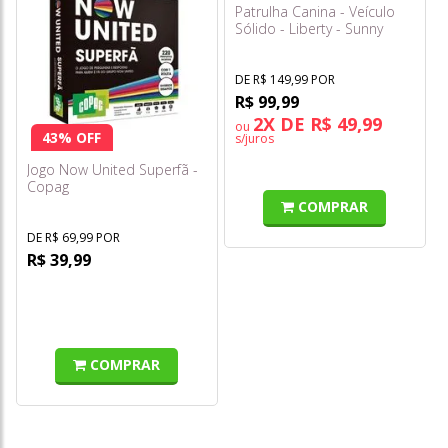
Patrulha Canina - Veículo
Sólido - Liberty - Sunny
DE R$ 149,99 POR
R$ 99,99
2X DE R$ 49,99
ou
43% OFF
s/juros
Jogo Now United Superfã -
Copag
COMPRAR
DE R$ 69,99 POR
R$ 39,99
COMPRAR