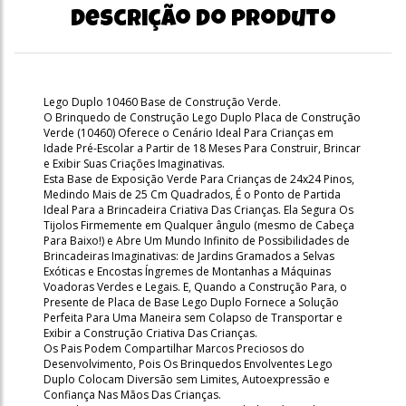
Descrição do produto
Lego Duplo 10460 Base de Construção Verde.
O Brinquedo de Construção Lego Duplo Placa de Construção
Verde (10460) Oferece o Cenário Ideal Para Crianças em
Idade Pré-Escolar a Partir de 18 Meses Para Construir, Brincar
e Exibir Suas Criações Imaginativas.
Esta Base de Exposição Verde Para Crianças de 24x24 Pinos,
Medindo Mais de 25 Cm Quadrados, É o Ponto de Partida
Ideal Para a Brincadeira Criativa Das Crianças. Ela Segura Os
Tijolos Firmemente em Qualquer ângulo (mesmo de Cabeça
Para Baixo!) e Abre Um Mundo Infinito de Possibilidades de
Brincadeiras Imaginativas: de Jardins Gramados a Selvas
Exóticas e Encostas Íngremes de Montanhas a Máquinas
Voadoras Verdes e Legais. E, Quando a Construção Para, o
Presente de Placa de Base Lego Duplo Fornece a Solução
Perfeita Para Uma Maneira sem Colapso de Transportar e
Exibir a Construção Criativa Das Crianças.
Os Pais Podem Compartilhar Marcos Preciosos do
Desenvolvimento, Pois Os Brinquedos Envolventes Lego
Duplo Colocam Diversão sem Limites, Autoexpressão e
Confiança Nas Mãos Das Crianças.