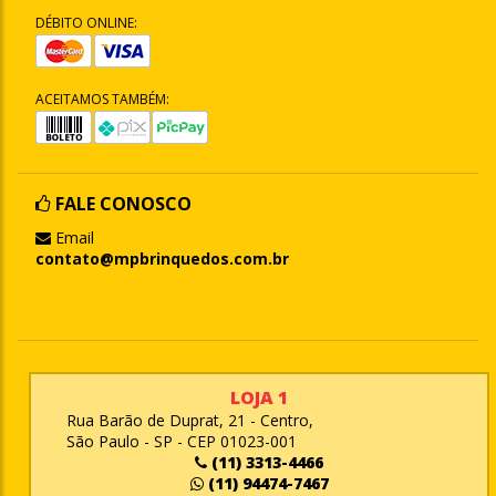
DÉBITO ONLINE:
ACEITAMOS TAMBÉM:
FALE CONOSCO
Email
contato@mpbrinquedos.com.br
LOJA 1
Rua Barão de Duprat, 21 - Centro,
São Paulo - SP - CEP 01023-001
(11) 3313-4466
(11) 94474-7467