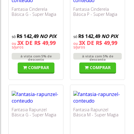
Fantasia Cinderela
Fantasia Cinderela
Básica G - Super Magia
Básica P - Super Magia
R$ 142,49
NO PIX
R$ 142,49
NO PIX
3X DE R$ 49,99
3X DE R$ 49,99
ou
ou
s/juros
s/juros
à vista com 5% de
à vista com 5% de
desconto
desconto
COMPRAR
COMPRAR
Fantasia Rapunzel
Fantasia Rapunzel
Básica G - Super Magia
Básica M - Super Magia