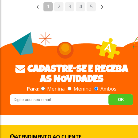
1
2
3
4
5
CADASTRE-SE E RECEBA
AS NOVIDADES
Para:
Menina
Menino
Ambos
OK
ATENDIMENTO AO CLIENTE