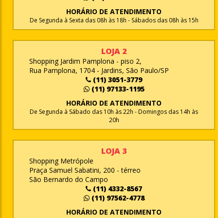
HORÁRIO DE ATENDIMENTO
De Segunda à Sexta das 08h às 18h - Sábados das 08h às 15h
LOJA 2
Shopping Jardim Pamplona - piso 2,
Rua Pamplona, 1704 - Jardins, São Paulo/SP
(11) 3051-3779
(11) 97133-1195
HORÁRIO DE ATENDIMENTO
De Segunda à Sábado das 10h às 22h - Domingos das 14h às
20h
LOJA 3
Shopping Metrópole
Praça Samuel Sabatini, 200 - térreo
São Bernardo do Campo
(11) 4332-8567
(11) 97562-4778
HORÁRIO DE ATENDIMENTO