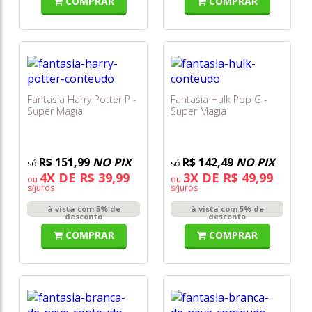
COMPRAR
COMPRAR
Fantasia Harry Potter P -
Fantasia Hulk Pop G -
Super Magia
Super Magia
R$ 151,99
NO PIX
R$ 142,49
NO PIX
4X DE R$ 39,99
3X DE R$ 49,99
ou
ou
s/juros
s/juros
à vista com 5% de
à vista com 5% de
desconto
desconto
COMPRAR
COMPRAR