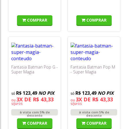
COMPRAR
COMPRAR
Fantasia Batman Pop G -
Fantasia Batman Pop M
Super Magia
- Super Magia
R$ 123,49
NO PIX
R$ 123,49
NO PIX
3X DE R$ 43,33
3X DE R$ 43,33
ou
ou
s/juros
s/juros
à vista com 5% de
à vista com 5% de
desconto
desconto
COMPRAR
COMPRAR