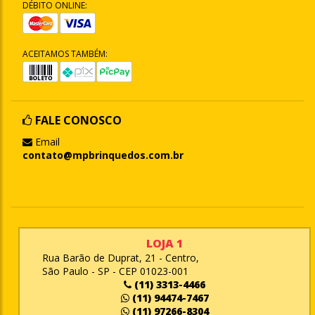
DÉBITO ONLINE:
ACEITAMOS TAMBÉM:
FALE CONOSCO
Email
contato@mpbrinquedos.com.br
LOJA 1
Rua Barão de Duprat, 21 - Centro,
São Paulo - SP - CEP 01023-001
(11) 3313-4466
(11) 94474-7467
(11) 97266-8304