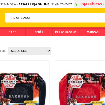
LOJAS FÍSICAS
3313-4466
WHATSAPP LOJA ONLINE:
(11) 94474-7467
5% OFF NO PIX
PIX ACIMA DE R$ 99,90
IDADE
BEBÊS
PERSONAGENS
MARCAS
POR: