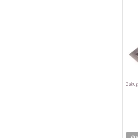
Bakug