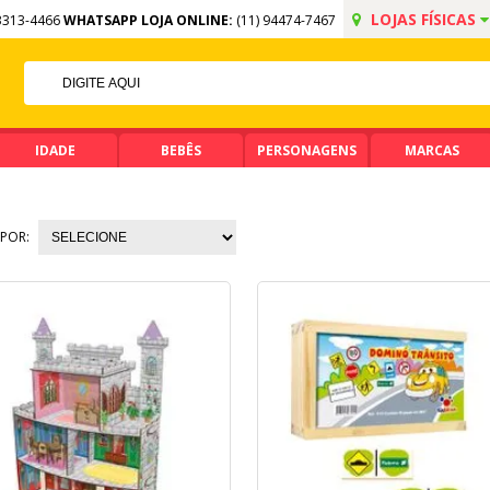
LOJAS FÍSICAS
3313-4466
WHATSAPP LOJA ONLINE:
(11) 94474-7467
5% OFF NO PIX
PIX ACIMA DE R$ 99,90
IDADE
BEBÊS
PERSONAGENS
MARCAS
POR: