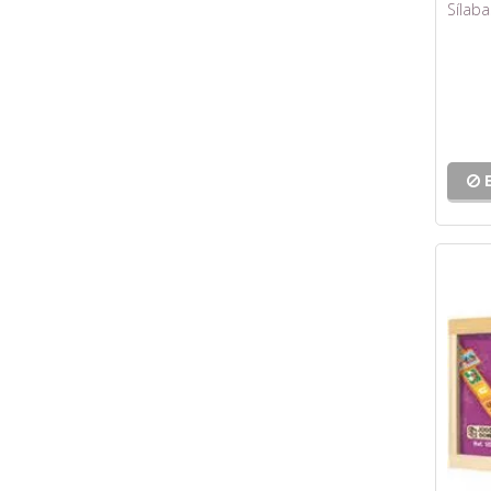
Sílaba