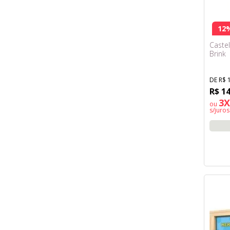
12
Caste
Brink
DE R$ 
R$ 1
3X
ou
s/juros