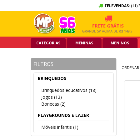
TELEVENDAS:
(11) 
10X SEM JUROS
FRETE GRÁTIS
NO CARTÃO DE CRÉDITO
GRANDE SP ACIMA DE R$ 149,90
CATEGORIAS
MENINAS
MENINOS
FILTROS
ORDENAR 
BRINQUEDOS
Brinquedos educativos (18)
Jogos (13)
Bonecas (2)
PLAYGROUNDS E LAZER
Móveis infantis (1)