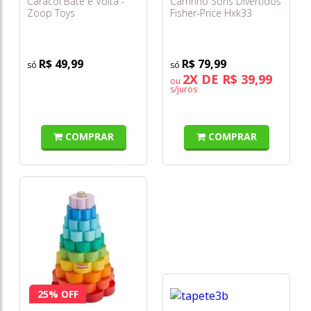
Caracol Bate e Volta -
Carrinho Sons Divertidos
Zoop Toys
Fisher-Price Hxk33
R$ 49,99
R$ 79,99
2X DE R$ 39,99
ou
s/juros
COMPRAR
COMPRAR
25% OFF