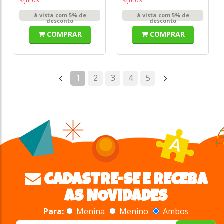
s/juros
s/juros
à vista com 5% de
à vista com 5% de
desconto
desconto
COMPRAR
COMPRAR
1
2
3
4
5
CADASTRE-SE E RECEBA
AS NOVIDADES
Para:
Menina
Menino
Ambos