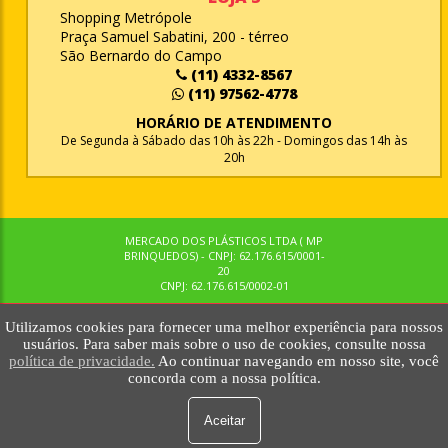
Shopping Metrópole
Praça Samuel Sabatini, 200 - térreo
São Bernardo do Campo
(11) 4332-8567
(11) 97562-4778
HORÁRIO DE ATENDIMENTO
De Segunda à Sábado das 10h às 22h - Domingos das 14h às
20h
MERCADO DOS PLÁSTICOS LTDA ( MP
BRINQUEDOS) - CNPJ: 62.176.615/0001-
20
CNPJ: 62.176.615/0002-01
Utilizamos cookies para fornecer uma melhor experiência para nossos
© MPBRINQUEDOS. TODOS OS DIREITOS RESERVADOS. MKTNOW
usuários. Para saber mais sobre o uso de cookies, consulte nossa
política de privacidade.
Ao continuar navegando em nosso site, você
concorda com a nossa política.
Aceitar