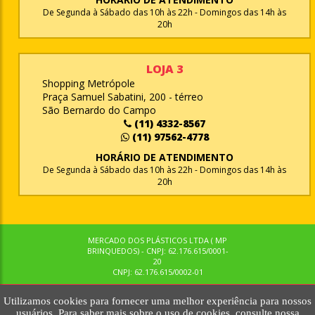
De Segunda à Sábado das 10h às 22h - Domingos das 14h às
20h
LOJA 3
Shopping Metrópole
Praça Samuel Sabatini, 200 - térreo
São Bernardo do Campo
(11) 4332-8567
(11) 97562-4778
HORÁRIO DE ATENDIMENTO
De Segunda à Sábado das 10h às 22h - Domingos das 14h às
20h
MERCADO DOS PLÁSTICOS LTDA ( MP
BRINQUEDOS) - CNPJ: 62.176.615/0001-
20
CNPJ: 62.176.615/0002-01
Utilizamos cookies para fornecer uma melhor experiência para nossos
© MPBRINQUEDOS. TODOS OS DIREITOS RESERVADOS. MKTNOW
usuários. Para saber mais sobre o uso de cookies, consulte nossa