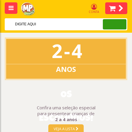
CONTA
2 - 4
ANOS
OS
Confira uma seleção especial
para presentear crianças de
ESCOLHIDOS!
2 a 4 anos
VEJA A LISTA