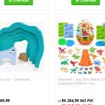
COMPRAR
COMPRAR
ha Urso - Carimbrás
Smashers - Ovo Dino Mania c
Surpresas F0264-8 - Fun
 69,99
R$ 284,99
NO PIX