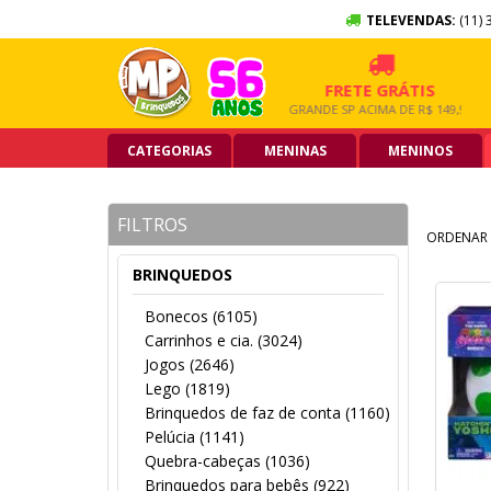
TELEVENDAS:
(11) 
10X SEM JUROS
FRETE GRÁTIS
NO CARTÃO DE CRÉDITO
GRANDE SP ACIMA DE R$ 149,90
CATEGORIAS
MENINAS
MENINOS
FILTROS
ORDENAR 
BRINQUEDOS
Bonecos (6105)
Carrinhos e cia. (3024)
Jogos (2646)
Lego (1819)
Brinquedos de faz de conta (1160)
Pelúcia (1141)
Quebra-cabeças (1036)
Brinquedos para bebês (922)