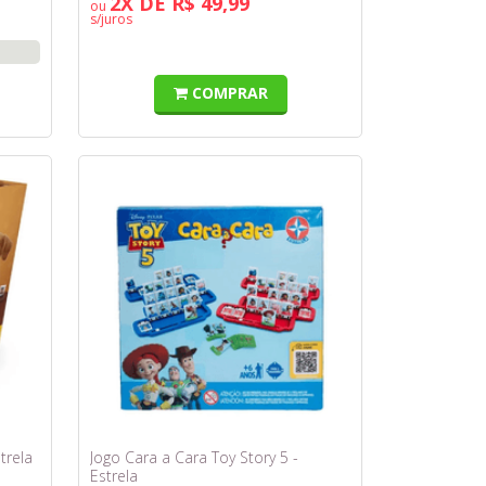
2X DE R$ 49,99
ou
s/juros
COMPRAR
trela
Jogo Cara a Cara Toy Story 5 -
Estrela