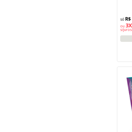
R$
3X
ou
s/juros