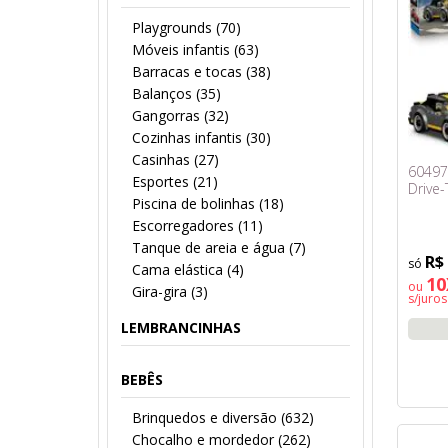
Playgrounds (70)
Móveis infantis (63)
Barracas e tocas (38)
Balanços (35)
Gangorras (32)
Cozinhas infantis (30)
Casinhas (27)
60497
Esportes (21)
Drive-
Piscina de bolinhas (18)
Escorregadores (11)
Tanque de areia e água (7)
R$
Cama elástica (4)
10
ou
Gira-gira (3)
s/juros
LEMBRANCINHAS
BEBÊS
Brinquedos e diversão (632)
Chocalho e mordedor (262)