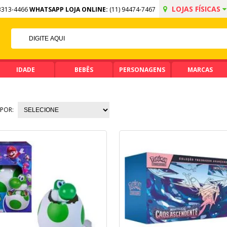
LOJAS FÍSICAS
3313-4466
WHATSAPP LOJA ONLINE:
(11) 94474-7467
5% OFF NO PIX
PIX ACIMA DE R$ 99,90
IDADE
BEBÊS
PERSONAGENS
MARCAS
POR: