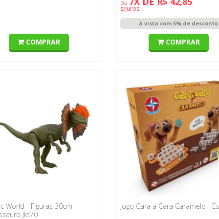
7X DE R$ 42,85
ou
s/juros
à vista com 5% de desconto
COMPRAR
COMPRAR
ic World - Figuras 30cm -
Jogo Cara a Cara Caramelo - Es
ssauro Jkt70