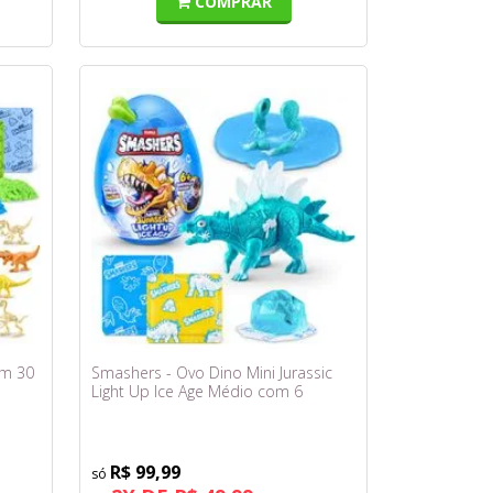
COMPRAR
om 30
Smashers - Ovo Dino Mini Jurassic
Light Up Ice Age Médio com 6
Surpresas F0272-3 - Fun
R$ 99,99