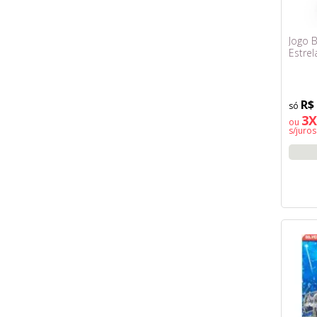
Jogo B
Estrel
R$
3X
ou
s/juros