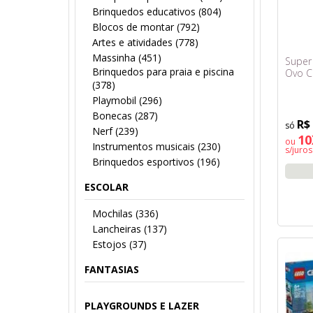
Brinquedos educativos (804)
Blocos de montar (792)
Artes e atividades (778)
Massinha (451)
Super 
Brinquedos para praia e piscina
Ovo C
(378)
Playmobil (296)
Bonecas (287)
R$
Nerf (239)
10
ou
Instrumentos musicais (230)
s/juros
Brinquedos esportivos (196)
ESCOLAR
Mochilas (336)
Lancheiras (137)
Estojos (37)
FANTASIAS
PLAYGROUNDS E LAZER