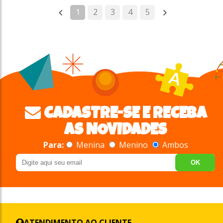
1
2
3
4
5
CADASTRE-SE E RECEBA
AS NOVIDADES
Para:
Menina
Menino
Ambos
OK
ATENDIMENTO AO CLIENTE