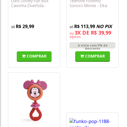
Livro Disney Fun Box
Telefone Foninho
Caixinha Divertida -
Sonoro Minnie - Elka
Minnie
R$ 29,99
R$ 113,99
NO PIX
3X DE R$ 39,99
ou
s/juros
à vista com 5% de
desconto
COMPRAR
COMPRAR