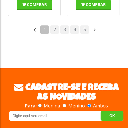
COMPRAR
COMPRAR
1
2
3
4
5
CADASTRE-SE E RECEBA
AS NOVIDADES
Para:
Menina
Menino
Ambos
OK