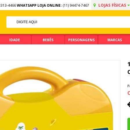
LOJAS FÍSICAS
3313-4466
WHATSAPP LOJA ONLINE:
(11) 94474-7467
FF NO PIX
MA DE R$ 99,90
IDADE
BEBÊS
PERSONAGENS
MARCAS
P