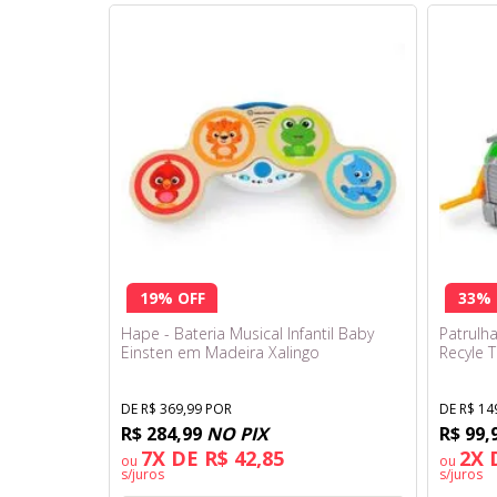
19% OFF
33% 
Hape - Bateria Musical Infantil Baby
Patrulha
Einsten em Madeira Xalingo
Recyle T
DE R$ 369,99 POR
DE R$ 14
R$ 284,99
NO PIX
R$ 99,
7X DE R$ 42,85
2X 
ou
ou
s/juros
s/juros