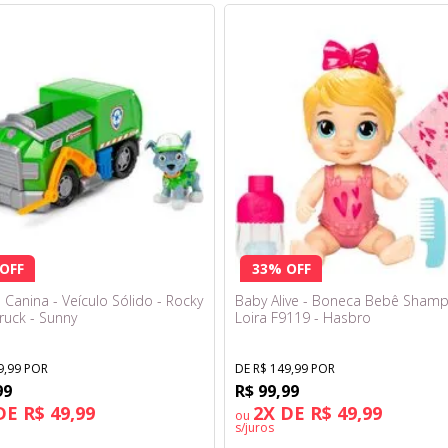
OFF
33% OFF
 Canina - Veículo Sólido - Rocky
Baby Alive - Boneca Bebê Shamp
ruck - Sunny
Loira F9119 - Hasbro
9,99 POR
DE R$ 149,99 POR
99
R$ 99,99
DE R$ 49,99
2X DE R$ 49,99
ou
s/juros