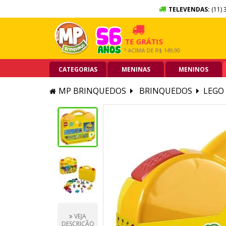
TELEVENDAS:
(11) 
 SEM JUROS
FRETE GRÁTIS
5% O
RTÃO DE CRÉDITO
GRANDE SP ACIMA DE R$ 149,90
PIX ACI
CATEGORIAS
MENINAS
MENINOS
MP BRINQUEDOS
BRINQUEDOS
LEGO
VEJA
DESCRIÇÃO