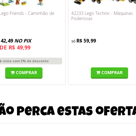
Lego Friends - Caminhão de
42233 Lego Technic - Máquinas
Poderosas
142,49
NO PIX
R$ 59,99
DE R$ 49,99
à vista com 5% de desconto
COMPRAR
COMPRAR
ão perca estas ofert