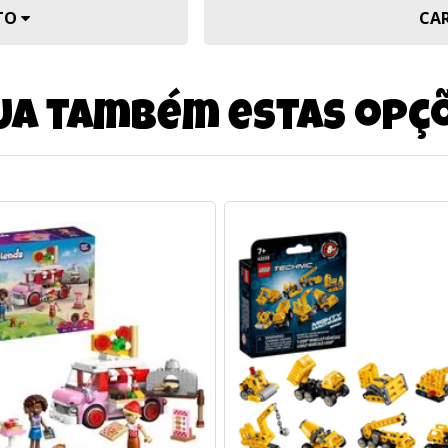
UTO
CA
ja também estas opç