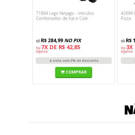
71864 Lego Ninjago - Veículos
42694 
Combinados de Kai e Cole
Pizza
R$ 284,99
NO PIX
R$ 
7X DE R$ 42,85
3X 
ou
ou
s/juros
s/juros
à vista com 5% de desconto
COMPRAR
N