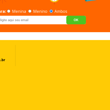
ra:
Menina
Menino
Ambos
OK
.br