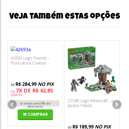
Veja também estas opções
42693 Lego Friends -
Floricultura Criativa
R$ 284,99
NO PIX
7X DE R$ 42,85
ou
s/juros
21586 Lego Minecraft - o
31
à vista com 5% de
Jardim Pálido
De
desconto
Pi
COMPRAR
R$ 189,99
NO PIX