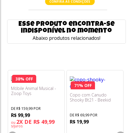
CONFIRA AS CONDIÇÕES
Esse produto encontra-se
indisponível no momento
Abaixo produtos relacionados!
38% OFF
71% OFF
Móbile Animal Musical -
Fu
Zoop Toys
Gu
Copo com Canudo
Mi
Shooky Bt21 - Beekid
DE R$ 159,99 POR
DE
R$ 99,99
R
DE R$ 69,99 POR
2X DE R$ 49,99
R$ 19,99
ou
s/juros