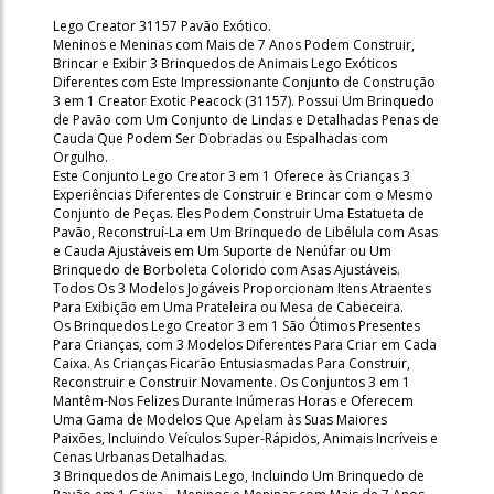
Lego Creator 31157 Pavão Exótico.
Meninos e Meninas com Mais de 7 Anos Podem Construir,
Brincar e Exibir 3 Brinquedos de Animais Lego Exóticos
Diferentes com Este Impressionante Conjunto de Construção
3 em 1 Creator Exotic Peacock (31157). Possui Um Brinquedo
de Pavão com Um Conjunto de Lindas e Detalhadas Penas de
Cauda Que Podem Ser Dobradas ou Espalhadas com
Orgulho.
Este Conjunto Lego Creator 3 em 1 Oferece às Crianças 3
Experiências Diferentes de Construir e Brincar com o Mesmo
Conjunto de Peças. Eles Podem Construir Uma Estatueta de
Pavão, Reconstruí-La em Um Brinquedo de Libélula com Asas
e Cauda Ajustáveis em Um Suporte de Nenúfar ou Um
Brinquedo de Borboleta Colorido com Asas Ajustáveis.
Todos Os 3 Modelos Jogáveis Proporcionam Itens Atraentes
Para Exibição em Uma Prateleira ou Mesa de Cabeceira.
Os Brinquedos Lego Creator 3 em 1 São Ótimos Presentes
Para Crianças, com 3 Modelos Diferentes Para Criar em Cada
Caixa. As Crianças Ficarão Entusiasmadas Para Construir,
Reconstruir e Construir Novamente. Os Conjuntos 3 em 1
Mantêm-Nos Felizes Durante Inúmeras Horas e Oferecem
Uma Gama de Modelos Que Apelam às Suas Maiores
Paixões, Incluindo Veículos Super-Rápidos, Animais Incríveis e
Cenas Urbanas Detalhadas.
3 Brinquedos de Animais Lego, Incluindo Um Brinquedo de