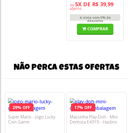
5X DE R$ 39,99
ou
o
s/juros
s/
à vista com 5% de
desconto
COMPRAR
Não perca estas ofertas
29% OFF
17% OFF
Super Mario - Jogo Lucky
Massinha Play-Doh - Mini
Coin Game
Dentista E4919 - Hasbro