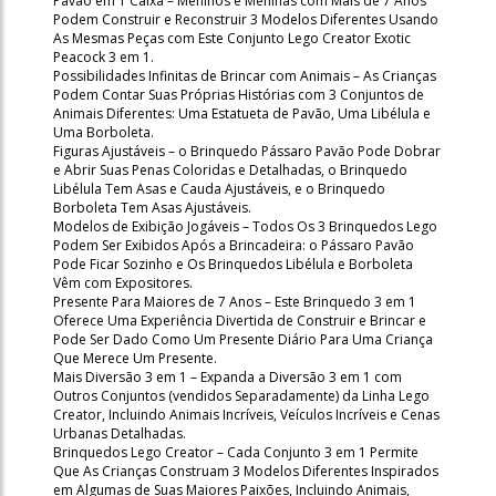
Pavão em 1 Caixa – Meninos e Meninas com Mais de 7 Anos
Podem Construir e Reconstruir 3 Modelos Diferentes Usando
As Mesmas Peças com Este Conjunto Lego Creator Exotic
Peacock 3 em 1.
Possibilidades Infinitas de Brincar com Animais – As Crianças
Podem Contar Suas Próprias Histórias com 3 Conjuntos de
Animais Diferentes: Uma Estatueta de Pavão, Uma Libélula e
Uma Borboleta.
Figuras Ajustáveis – o Brinquedo Pássaro Pavão Pode Dobrar
e Abrir Suas Penas Coloridas e Detalhadas, o Brinquedo
Libélula Tem Asas e Cauda Ajustáveis, e o Brinquedo
Borboleta Tem Asas Ajustáveis.
Modelos de Exibição Jogáveis – Todos Os 3 Brinquedos Lego
Podem Ser Exibidos Após a Brincadeira: o Pássaro Pavão
Pode Ficar Sozinho e Os Brinquedos Libélula e Borboleta
Vêm com Expositores.
Presente Para Maiores de 7 Anos – Este Brinquedo 3 em 1
Oferece Uma Experiência Divertida de Construir e Brincar e
Pode Ser Dado Como Um Presente Diário Para Uma Criança
Que Merece Um Presente.
Mais Diversão 3 em 1 – Expanda a Diversão 3 em 1 com
Outros Conjuntos (vendidos Separadamente) da Linha Lego
Creator, Incluindo Animais Incríveis, Veículos Incríveis e Cenas
Urbanas Detalhadas.
Brinquedos Lego Creator – Cada Conjunto 3 em 1 Permite
Que As Crianças Construam 3 Modelos Diferentes Inspirados
em Algumas de Suas Maiores Paixões, Incluindo Animais,