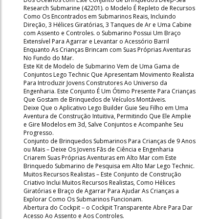
Research Submarine (42201). o Modelo É Repleto de Recursos
Como Os Encontrados em Submarinos Reais, Incluindo
Direção, 3 Hélices Giratórias, 3 Tanques de Ar e Uma Cabine
com Assento e Controles. o Submarino Possui Um Braço
Extensível Para Agarrar e Levantar o Acessório Barril
Enquanto As Crianças Brincam com Suas Próprias Aventuras
No Fundo do Mar.
Este Kit de Modelo de Submarino Vem de Uma Gama de
Conjuntos Lego Technic Que Apresentam Movimento Realista
Para Introduzir Jovens Construtores Ao Universo da
Engenharia. Este Conjunto É Um Ótimo Presente Para Crianças
Que Gostam de Brinquedos de Veículos Montáveis.
Deixe Que o Aplicativo Lego Builder Guie Seu Filho em Uma
Aventura de Construção Intuitiva, Permitindo Que Ele Amplie
e Gire Modelos em 3d, Salve Conjuntos e Acompanhe Seu
Progresso.
Conjunto de Brinquedos Submarinos Para Crianças de 9 Anos
ou Mais – Deixe Os Jovens Fãs de Ciência e Engenharia
Criarem Suas Próprias Aventuras em Alto Mar com Este
Brinquedo Submarino de Pesquisa em Alto Mar Lego Technic.
Muitos Recursos Realistas – Este Conjunto de Construção
Criativo Inclui Muitos Recursos Realistas, Como Hélices
Giratórias e Braço de Agarrar Para Ajudar As Crianças a
Explorar Como Os Submarinos Funcionam.
Abertura do Cockpit – o Cockpit Transparente Abre Para Dar
Acesso Ao Assento e Aos Controles.