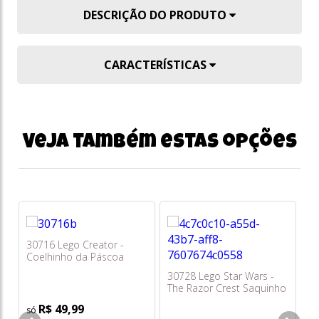
DESCRIÇÃO DO PRODUTO
CARACTERÍSTICAS
Veja também estas opções
30716 Lego Creator -
31
Coelhinho da Páscoa
Co
Adorável Saquinho
30728 Lego Star Wars -
The Razor Crest Saquinho
R$ 49,99