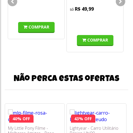
o
s/
R$ 49,99
COMPRAR
COMPRAR
Não perca estas ofertas
40% OFF
43% OFF
My Little Pony Filme -
Lightyear - Carro Utilitário