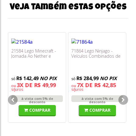
Veja também estas opções
21584 Lego Minecraft -
71864 Lego Ninjago -
Jornada Ao Nether e
Veículos Combinados de
Portal do End
Kai e Cole
R$ 142,49
NO PIX
R$ 284,99
NO PIX
3X DE R$ 49,99
7X DE R$ 42,85
ou
ou
s/juros
s/juros
76
à vista com 5% de
à vista com 5% de
do
desconto
desconto
H
COMPRAR
COMPRAR
o
s/