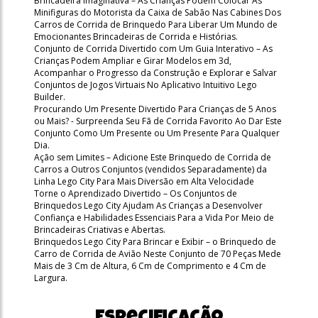
Brincadeira Imaginativa – As Crianças Podem Colocar As
Minifiguras do Motorista da Caixa de Sabão Nas Cabines Dos
Carros de Corrida de Brinquedo Para Liberar Um Mundo de
Emocionantes Brincadeiras de Corrida e Histórias.
Conjunto de Corrida Divertido com Um Guia Interativo – As
Crianças Podem Ampliar e Girar Modelos em 3d,
Acompanhar o Progresso da Construção e Explorar e Salvar
Conjuntos de Jogos Virtuais No Aplicativo Intuitivo Lego
Builder.
Procurando Um Presente Divertido Para Crianças de 5 Anos
ou Mais? - Surpreenda Seu Fã de Corrida Favorito Ao Dar Este
Conjunto Como Um Presente ou Um Presente Para Qualquer
Dia.
Ação sem Limites – Adicione Este Brinquedo de Corrida de
Carros a Outros Conjuntos (vendidos Separadamente) da
Linha Lego City Para Mais Diversão em Alta Velocidade
Torne o Aprendizado Divertido – Os Conjuntos de
Brinquedos Lego City Ajudam As Crianças a Desenvolver
Confiança e Habilidades Essenciais Para a Vida Por Meio de
Brincadeiras Criativas e Abertas.
Brinquedos Lego City Para Brincar e Exibir – o Brinquedo de
Carro de Corrida de Avião Neste Conjunto de 70 Peças Mede
Mais de 3 Cm de Altura, 6 Cm de Comprimento e 4 Cm de
Largura.