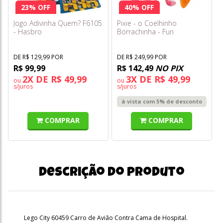
23% OFF
40% OFF
Jogo Adivinha Quem? F6105
Pixie - o Coelhinho
- Hasbro
Borrachinha - Fun
DE R$ 129,99 POR
DE R$ 249,99 POR
R$ 99,99
R$ 142,49
NO PIX
2X DE R$ 49,99
3X DE R$ 49,99
ou
ou
s/juros
s/juros
à vista com 5% de desconto
COMPRAR
COMPRAR
Descrição do produto
Lego City 60459 Carro de Avião Contra Cama de Hospital.