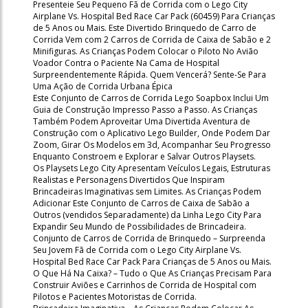
Presenteie Seu Pequeno Fã de Corrida com o Lego City
Airplane Vs. Hospital Bed Race Car Pack (60459) Para Crianças
de 5 Anos ou Mais. Este Divertido Brinquedo de Carro de
Corrida Vem com 2 Carros de Corrida de Caixa de Sabão e 2
Minifiguras. As Crianças Podem Colocar o Piloto No Avião
Voador Contra o Paciente Na Cama de Hospital
Surpreendentemente Rápida. Quem Vencerá? Sente-Se Para
Uma Ação de Corrida Urbana Épica
Este Conjunto de Carros de Corrida Lego Soapbox Inclui Um
Guia de Construção Impresso Passo a Passo. As Crianças
Também Podem Aproveitar Uma Divertida Aventura de
Construção com o Aplicativo Lego Builder, Onde Podem Dar
Zoom, Girar Os Modelos em 3d, Acompanhar Seu Progresso
Enquanto Constroem e Explorar e Salvar Outros Playsets.
Os Playsets Lego City Apresentam Veículos Legais, Estruturas
Realistas e Personagens Divertidos Que Inspiram
Brincadeiras Imaginativas sem Limites. As Crianças Podem
Adicionar Este Conjunto de Carros de Caixa de Sabão a
Outros (vendidos Separadamente) da Linha Lego City Para
Expandir Seu Mundo de Possibilidades de Brincadeira.
Conjunto de Carros de Corrida de Brinquedo – Surpreenda
Seu Jovem Fã de Corrida com o Lego City Airplane Vs.
Hospital Bed Race Car Pack Para Crianças de 5 Anos ou Mais.
O Que Há Na Caixa? – Tudo o Que As Crianças Precisam Para
Construir Aviões e Carrinhos de Corrida de Hospital com
Pilotos e Pacientes Motoristas de Corrida.