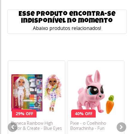
Esse produto encontra-se
indisponível no momento
Abaixo produtos relacionados!
Ho
Di
DE
29% OFF
40% OFF
R
Boneca Rainbow High
Pixie - o Coelhinho
o
Color & Create - Blue Eyes
Borrachinha - Fun
s/
(olhos Azuis)