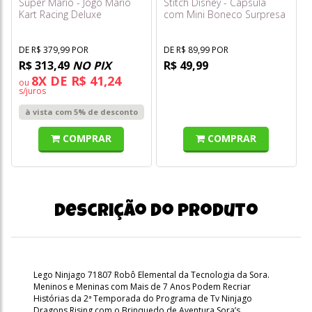
Super Mario - Jogo Mario
Stitch Disney - Cápsula
Kart Racing Deluxe
com Mini Boneco Surpresa
- Série 3 Feed Me - Sunny
DE R$ 379,99 POR
DE R$ 89,99 POR
R$ 313,49
NO PIX
R$ 49,99
8X DE R$ 41,24
ou
s/juros
à vista com 5% de desconto
COMPRAR
COMPRAR
Descrição do produto
Lego Ninjago 71807 Robô Elemental da Tecnologia da Sora.
Meninos e Meninas com Mais de 7 Anos Podem Recriar
Histórias da 2ª Temporada do Programa de Tv Ninjago
Dragons Rising com o Brinquedo de Aventura Sora’s