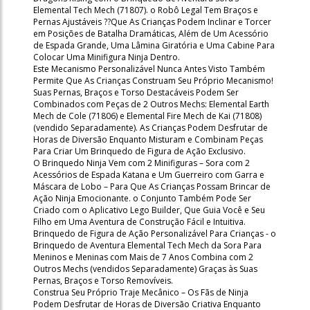
Elemental Tech Mech (71807). o Robô Legal Tem Braços e
Pernas Ajustáveis ??Que As Crianças Podem Inclinar e Torcer
em Posições de Batalha Dramáticas, Além de Um Acessório
de Espada Grande, Uma Lâmina Giratória e Uma Cabine Para
Colocar Uma Minifigura Ninja Dentro.
Este Mecanismo Personalizável Nunca Antes Visto Também
Permite Que As Crianças Construam Seu Próprio Mecanismo!
Suas Pernas, Braços e Torso Destacáveis Podem Ser
Combinados com Peças de 2 Outros Mechs: Elemental Earth
Mech de Cole (71806) e Elemental Fire Mech de Kai (71808)
(vendido Separadamente). As Crianças Podem Desfrutar de
Horas de Diversão Enquanto Misturam e Combinam Peças
Para Criar Um Brinquedo de Figura de Ação Exclusivo.
O Brinquedo Ninja Vem com 2 Minifiguras – Sora com 2
Acessórios de Espada Katana e Um Guerreiro com Garra e
Máscara de Lobo – Para Que As Crianças Possam Brincar de
Ação Ninja Emocionante. o Conjunto Também Pode Ser
Criado com o Aplicativo Lego Builder, Que Guia Você e Seu
Filho em Uma Aventura de Construção Fácil e Intuitiva.
Brinquedo de Figura de Ação Personalizável Para Crianças - o
Brinquedo de Aventura Elemental Tech Mech da Sora Para
Meninos e Meninas com Mais de 7 Anos Combina com 2
Outros Mechs (vendidos Separadamente) Graças às Suas
Pernas, Braços e Torso Removíveis.
Construa Seu Próprio Traje Mecânico – Os Fãs de Ninja
Podem Desfrutar de Horas de Diversão Criativa Enquanto