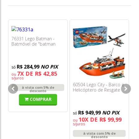
76331 Lego Batman -
60
Batmóvel de "batman
Ca
Contra Superman"
co
Au
R$ 284,99
NO PIX
7X DE R$ 42,85
ou
o
s/juros
s/
60504 Lego City - Barco e
à vista com 5% de
Helicóptero de Resgate
desconto
da Guarda Costeira
COMPRAR
R$ 949,99
NO PIX
10X DE R$ 99,99
ou
s/juros
à vista com 5% de
desconto