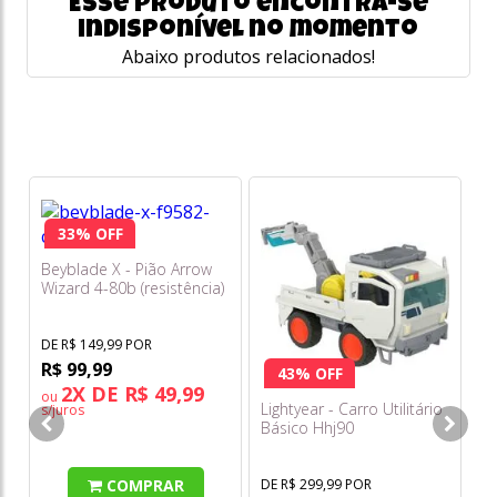
Esse produto encontra-se
indisponível no momento
Abaixo produtos relacionados!
33% OFF
Beyblade X - Pião Arrow
Wizard 4-80b (resistência)
F9582
DE R$ 149,99 POR
R$ 99,99
43% OFF
2X DE R$ 49,99
ou
Lightyear - Carro Utilitário
Ho
s/juros
Básico Hhj90
M
COMPRAR
DE R$ 299,99 POR
DE