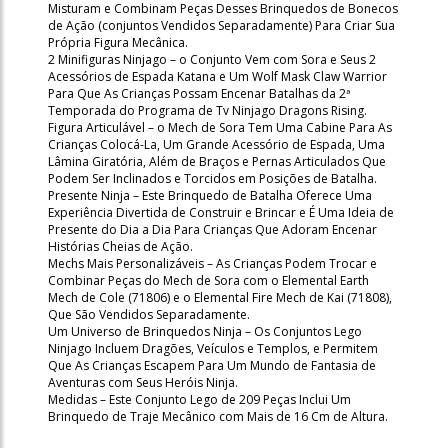
Misturam e Combinam Peças Desses Brinquedos de Bonecos
de Ação (conjuntos Vendidos Separadamente) Para Criar Sua
Própria Figura Mecânica.
2 Minifiguras Ninjago – o Conjunto Vem com Sora e Seus 2
Acessórios de Espada Katana e Um Wolf Mask Claw Warrior
Para Que As Crianças Possam Encenar Batalhas da 2ª
Temporada do Programa de Tv Ninjago Dragons Rising.
Figura Articulável – o Mech de Sora Tem Uma Cabine Para As
Crianças Colocá-La, Um Grande Acessório de Espada, Uma
Lâmina Giratória, Além de Braços e Pernas Articulados Que
Podem Ser Inclinados e Torcidos em Posições de Batalha.
Presente Ninja – Este Brinquedo de Batalha Oferece Uma
Experiência Divertida de Construir e Brincar e É Uma Ideia de
Presente do Dia a Dia Para Crianças Que Adoram Encenar
Histórias Cheias de Ação.
Mechs Mais Personalizáveis – As Crianças Podem Trocar e
Combinar Peças do Mech de Sora com o Elemental Earth
Mech de Cole (71806) e o Elemental Fire Mech de Kai (71808),
Que São Vendidos Separadamente.
Um Universo de Brinquedos Ninja – Os Conjuntos Lego
Ninjago Incluem Dragões, Veículos e Templos, e Permitem
Que As Crianças Escapem Para Um Mundo de Fantasia de
Aventuras com Seus Heróis Ninja.
Medidas – Este Conjunto Lego de 209 Peças Inclui Um
Brinquedo de Traje Mecânico com Mais de 16 Cm de Altura.