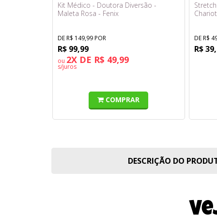
Kit Médico - Doutora Diversão -
Stretch
Maleta Rosa - Fenix
Chariot
DE R$ 149,99 POR
DE R$ 4
R$ 99,99
R$ 39
2X DE R$ 49,99
ou
s/juros
COMPRAR
DESCRIÇÃO DO PROD
Ve