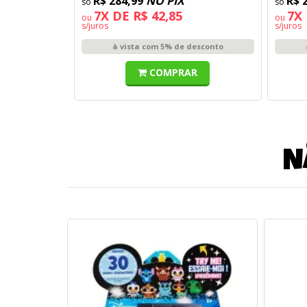
R$ 284,99
NO PIX
R$ 
7X DE R$ 42,85
7X 
ou
ou
s/juros
s/juros
à vista com 5% de desconto
COMPRAR
N