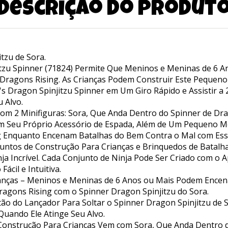
Descrição do produt
tzu de Sora.
tzu Spinner (71824) Permite Que Meninos e Meninas de 6 A
ragons Rising. As Crianças Podem Construir Este Pequeno
's Dragon Spinjitzu Spinner em Um Giro Rápido e Assistir a
 Alvo.
 2 Minifiguras: Sora, Que Anda Dentro do Spinner de Dra
m Seu Próprio Acessório de Espada, Além de Um Pequeno Mo
 Enquanto Encenam Batalhas do Bem Contra o Mal com Ess
untos de Construção Para Crianças e Brinquedos de Batalh
 Incrível. Cada Conjunto de Ninja Pode Ser Criado com o Ap
cil e Intuitiva.
anças – Meninos e Meninas de 6 Anos ou Mais Podem Encena
gons Rising com o Spinner Dragon Spinjitzu do Sora.
tão do Lançador Para Soltar o Spinner Dragon Spinjitzu d
uando Ele Atinge Seu Alvo.
 Construção Para Crianças Vem com Sora, Que Anda Dentro 