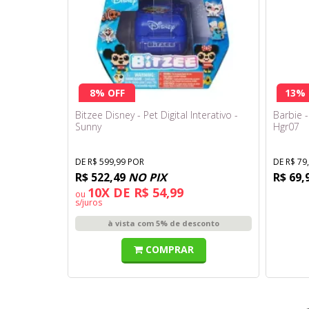
8% OFF
13% 
Bitzee Disney - Pet Digital Interativo -
Barbie 
Sunny
Hgr07
DE R$ 599,99 POR
DE R$ 79
R$ 522,49
NO PIX
R$ 69,
10X DE R$ 54,99
ou
s/juros
à vista com 5% de desconto
COMPRAR