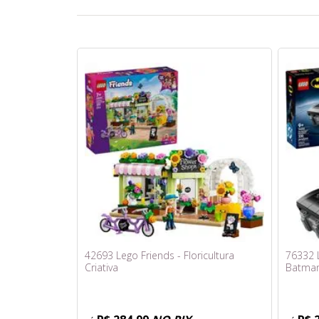
42693 Lego Friends - Floricultura
76332 
Criativa
Batma