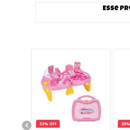
Esse pr
33% OFF
20%