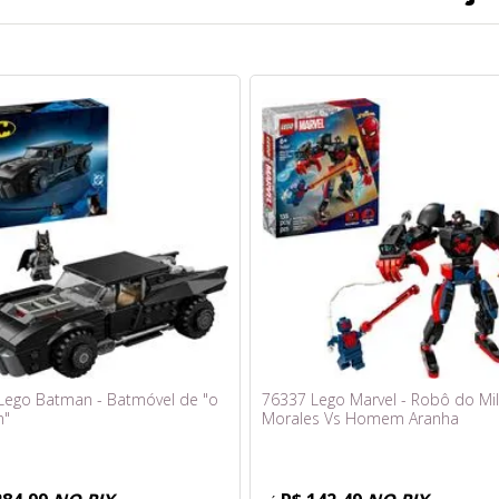
Lego Batman - Batmóvel de "o
76337 Lego Marvel - Robô do Mi
n"
Morales Vs Homem Aranha