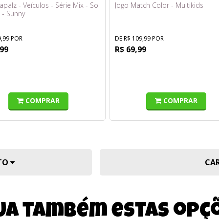
apalz - Veículos - Série Mix - Sol
Jogo Match Color - Multikids
 - Sunny
9,99 POR
DE R$ 109,99 POR
,99
R$ 69,99
COMPRAR
COMPRAR
UTO
CA
ja também estas opç