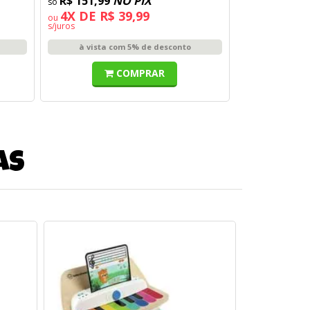
R$ 151,99
NO PIX
4X DE R$ 39,99
ou
s/juros
à vista com 5% de desconto
COMPRAR
as