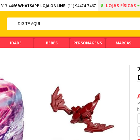
LOJAS FÍSICAS
3313-4466
WHATSAPP LOJA ONLINE:
(11) 94474-7467
 NO PIX
 DE R$ 99,90
IDADE
BEBÊS
PERSONAGENS
MARCAS
P
b