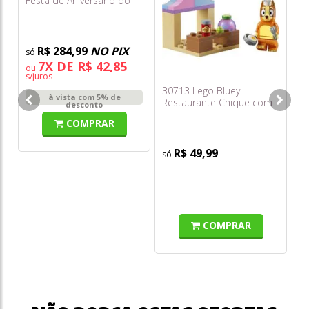
Festa de Aniversário do
Gato e Casa Na Árvore
R$ 284,99
NO PIX
7X DE R$ 42,85
ou
s/juros
30713 Lego Bluey -
76
à vista com 5% de
Restaurante Chique com
Ba
desconto
Bingo Saquinho
COMPRAR
R$ 49,99
o
s/
COMPRAR