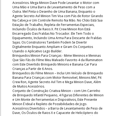
Acessórios. Mega Minion Dave Pode Levantar o Motor com
Uma Mão e Uma Barra de Levantamento de Peso com a
Outra. Mel Pinta o Desenho de Uma Banana, Enquanto o
Agente Secreto Avl Minion Tim Voa com Pás de Rotor Girando
Na Cabeça e Um Controle Remoto Na Mão. No Chão Está Sua
Estação de Trabalho, Repleta de Ferramentas Especiais,
Incluindo Óculos de Raios X. Pit Crew Minion Ron Está
Encarregado Das Fraldas No Trocador. Ele Tem Todo o
Equipamento, Incluindo Uma Arma Para Descarte de Fraldas
Sujas. Os Construtores Também Podem Se Divertir
Digitalmente Enquanto Ampliam e Giram Os Conjuntos
Usando o Aplicativo Lego Builder.
Brinquedos Minion Para Crianças - Mime Meninos e Meninas
Que São Fãs do Filme Meu Malvado Favorito 4 da Illumination
com Este Divertido Brinquedo Minions e Banana Car Para
Crianças a Partir de 6 Anos.
Brinquedos do Filme Minion – Inclui Um Veículo de Brinquedo
Banana Para Crianças com Motor Removível, Minions Mel, Pit
Crew Ron, Agente Secreto Avl Tim e Mega Minion Dave, Além
de Muitos Acessórios.
Conjunto de Construção Criativa Minion – com Um Carrinho
de Brinquedo Infantil Pequeno, 4 Figuras Diferentes de Minion
e Um Monte de Ferramentas e Dispositivos, Este Presente
Minion É Ideal e Repleto de Possibilidades de Jogo.
Acessórios Divertidos – a Barra de Levantamento de Peso de
Dave, Os Óculos de Raios X e Capacete de Helicóptero do