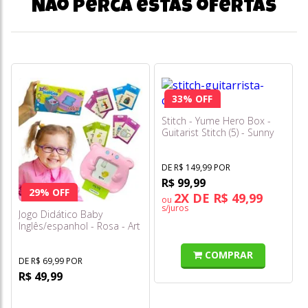
Não perca estas ofertas
33% OFF
Stitch - Yume Hero Box -
Guitarist Stitch (5) - Sunny
DE R$ 149,99 POR
R$ 99,99
29% OFF
2X DE R$ 49,99
ou
s/juros
Jogo Didático Baby
Inglês/espanhol - Rosa - Art
Brink
COMPRAR
DE R$ 69,99 POR
R$ 49,99