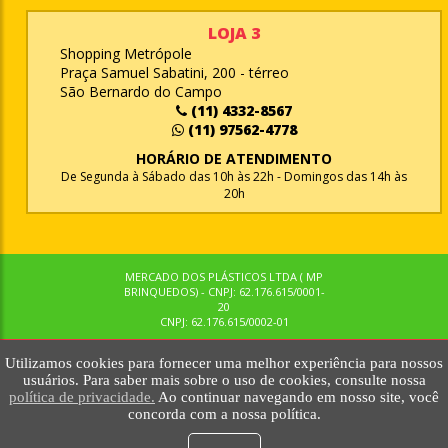
LOJA 3
Shopping Metrópole
Praça Samuel Sabatini, 200 - térreo
São Bernardo do Campo
(11) 4332-8567
(11) 97562-4778
HORÁRIO DE ATENDIMENTO
De Segunda à Sábado das 10h às 22h - Domingos das 14h às
20h
MERCADO DOS PLÁSTICOS LTDA ( MP
BRINQUEDOS) - CNPJ: 62.176.615/0001-
20
CNPJ: 62.176.615/0002-01
Utilizamos cookies para fornecer uma melhor experiência para nossos
© MPBRINQUEDOS. TODOS OS DIREITOS RESERVADOS. MKTNOW
usuários. Para saber mais sobre o uso de cookies, consulte nossa
política de privacidade.
Ao continuar navegando em nosso site, você
concorda com a nossa política.