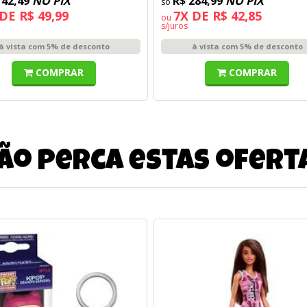
142,49
NO PIX
R$ 284,99
NO PIX
DE R$ 49,99
7X DE R$ 42,85
ou
s/juros
à vista com 5% de desconto
à vista com 5% de desconto
COMPRAR
COMPRAR
ão perca estas ofert