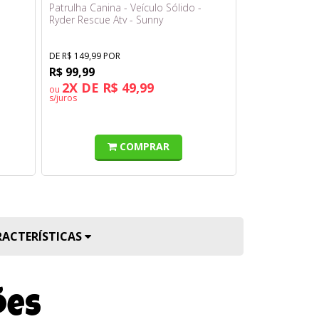
Patrulha Canina - Veículo Sólido -
Minecraft - Pe
Ryder Rescue Atv - Sunny
DE R$ 149,99 POR
DE R$ 169,99 PO
R$ 99,99
R$ 99,99
2X DE R$ 49,99
2X DE R$
ou
ou
s/juros
s/juros
COMPRAR
RACTERÍSTICAS
ões