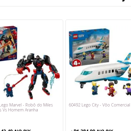
Lego Marvel - Robô do Miles
60492 Lego City - Vôo Comercial
s Vs Homem Aranha