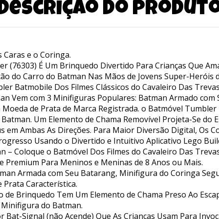
Descrição do produt
Caras e o Coringa.
r (76303) É Um Brinquedo Divertido Para Crianças Que Amam
ção do Carro do Batman Nas Mãos de Jovens Super-Heróis 
er Batmobile Dos Filmes Clássicos do Cavaleiro Das Trevas
man Vem com 3 Minifiguras Populares: Batman Armado com
 Moeda de Prata de Marca Registrada. o Batmóvel Tumbler 
 Batman. Um Elemento de Chama Removível Projeta-Se do Es
raus em Ambas As Direções. Para Maior Diversão Digital, O
gresso Usando o Divertido e Intuitivo Aplicativo Lego Buil
n – Coloque o Batmóvel Dos Filmes do Cavaleiro Das Treva
e Premium Para Meninos e Meninas de 8 Anos ou Mais.
atman Armada com Seu Batarang, Minifigura do Coringa Se
Prata Característica.
o de Brinquedo Tem Um Elemento de Chama Preso Ao Escap
 Minifigura do Batman.
or Bat-Signal (não Acende) Que As Crianças Usam Para Invoc