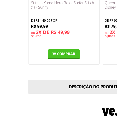
Stitch - Yume Hero Box - Surfer Stitch
Quebra
(1) - Sunny
Disney 
DE R$ 149,99 POR
DE R$ 9
R$ 99,99
R$ 79
2X DE R$ 49,99
2X 
ou
ou
s/juros
s/juros
COMPRAR
DESCRIÇÃO DO PROD
Ve