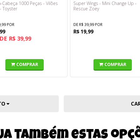
-Cabeça 1000 Peças - Vilões
Super Wings - Mini Change Up -
- Toyster
Rescue Zoey
9,99 POR
DE R$ 39,99 POR
,99
R$ 19,99
DE R$ 39,99
COMPRAR
COMPRAR
UTO
CA
ja também estas opç