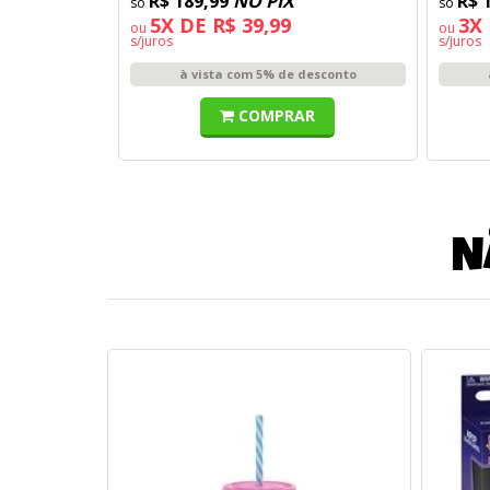
R$ 189,99
NO PIX
R$ 
5X DE R$ 39,99
3X 
ou
ou
s/juros
s/juros
à vista com 5% de desconto
COMPRAR
N