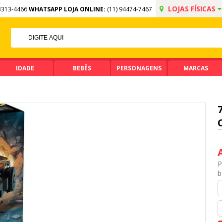
LOJAS FÍSICAS
3313-4466
WHATSAPP LOJA ONLINE:
(11) 94474-7467
F NO PIX
 DE R$ 99,90
IDADE
BEBÊS
PERSONAGENS
MARCAS
P
b