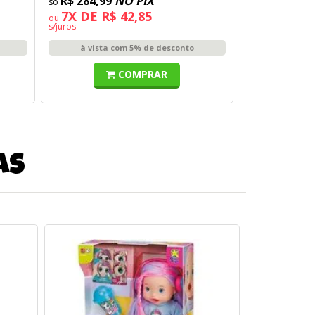
R$ 284,99
NO PIX
7X DE R$ 42,85
ou
s/juros
à vista com 5% de desconto
COMPRAR
as