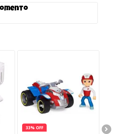
 momento
33% OFF
41% OFF