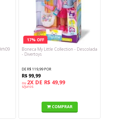
17% OFF
Hrh09
Boneca My Little Collection - Descolada
- Divertoys
DE R$ 119,99 POR
R$ 99,99
2X DE R$ 49,99
ou
s/juros
COMPRAR