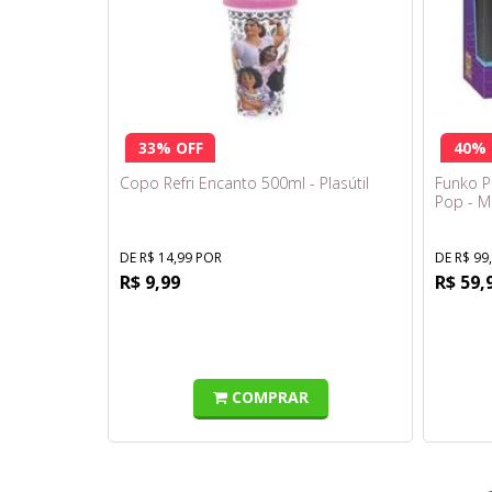
33% OFF
40% 
Copo Refri Encanto 500ml - Plasútil
Funko P
Pop - M
DE R$ 14,99 POR
DE R$ 99
R$ 9,99
R$ 59,
COMPRAR