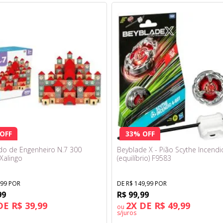
OFF
33% OFF
do de Engenheiro N.7 300
Beyblade X - Pião Scythe Incendi
Xalingo
(equilíbrio) F9583
,99 POR
DE R$ 149,99 POR
99
R$ 99,99
DE R$ 39,99
2X DE R$ 49,99
ou
s/juros