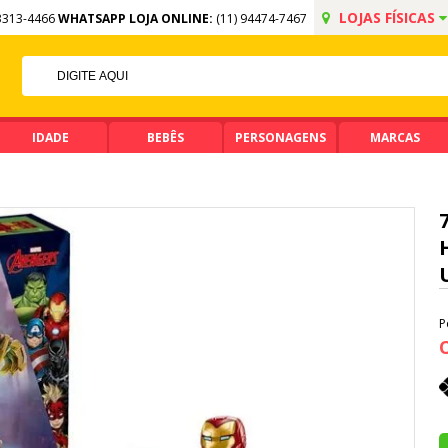
LOJAS FÍSICAS
3313-4466
WHATSAPP LOJA ONLINE:
(11) 94474-7467
FF NO PIX
MA DE R$ 99,90
IDADE
BEBÊS
PERSONAGENS
MARCAS
P