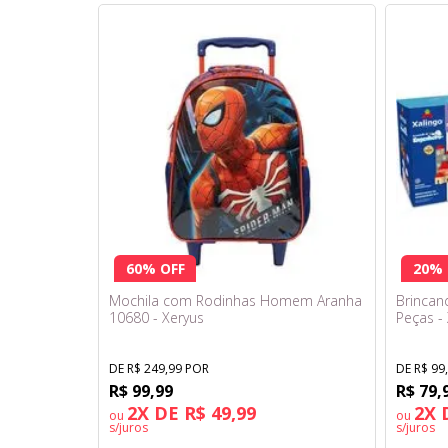
60% OFF
20% 
Mochila com Rodinhas Homem Aranha
Brincan
10680 - Xeryus
Peças - 
DE R$ 249,99 POR
DE R$ 99
R$ 99,99
R$ 79,
2X DE R$ 49,99
2X 
ou
ou
s/juros
s/juros