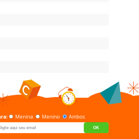
ra:
Menina
Menino
Ambos
OK