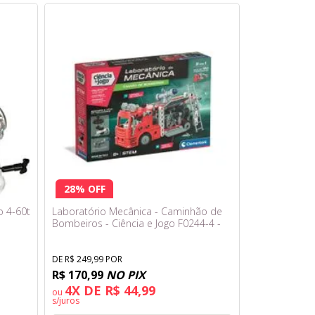
28% OFF
o 4-60t
Laboratório Mecânica - Caminhão de
Bombeiros - Ciência e Jogo F0244-4 -
Fun
DE R$ 249,99 POR
R$ 170,99
NO PIX
4X DE R$ 44,99
ou
s/juros