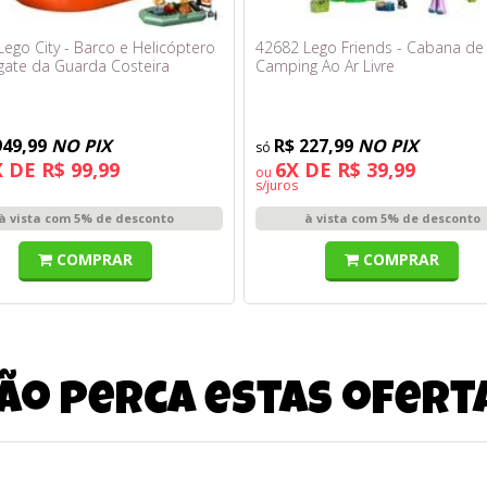
ego City - Barco e Helicóptero
42682 Lego Friends - Cabana de
gate da Guarda Costeira
Camping Ao Ar Livre
949,99
NO PIX
R$ 227,99
NO PIX
 DE R$ 99,99
6X DE R$ 39,99
ou
s/juros
à vista com 5% de desconto
à vista com 5% de desconto
COMPRAR
COMPRAR
ão perca estas ofert