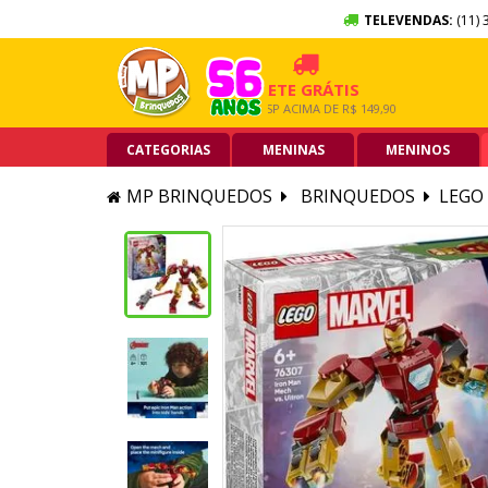
TELEVENDAS:
(11) 
 SEM JUROS
FRETE GRÁTIS
5% O
TÃO DE CRÉDITO
GRANDE SP ACIMA DE R$ 149,90
PIX ACI
CATEGORIAS
MENINAS
MENINOS
MP BRINQUEDOS
BRINQUEDOS
LEGO