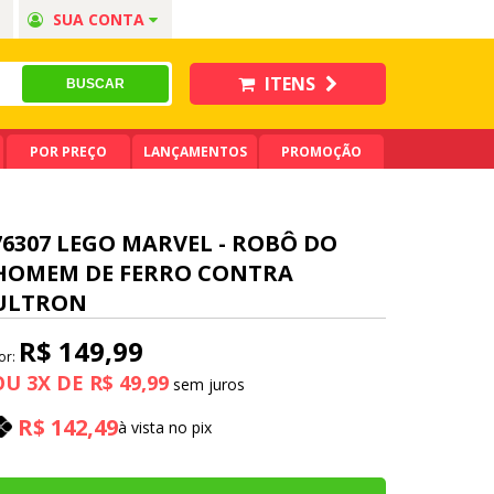
SUA CONTA
ITENS
POR PREÇO
LANÇAMENTOS
PROMOÇÃO
76307 LEGO MARVEL - ROBÔ DO
HOMEM DE FERRO CONTRA
ULTRON
R$ 149,99
or:
OU
3
X
DE
R$ 49,99
R$ 142,49
à vista no pix