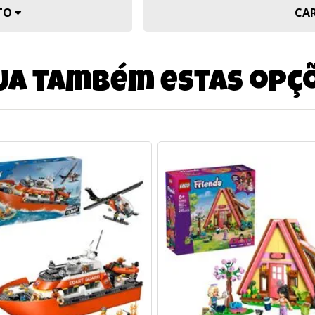
UTO
CA
ja também estas opç