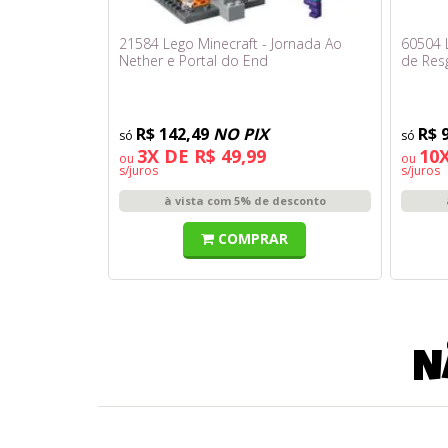
21584 Lego Minecraft - Jornada Ao
60504 L
Nether e Portal do End
de Res
R$ 142,49
NO PIX
R$ 
3X DE R$ 49,99
10X
ou
ou
s/juros
s/juros
à vista com 5% de desconto
COMPRAR
N