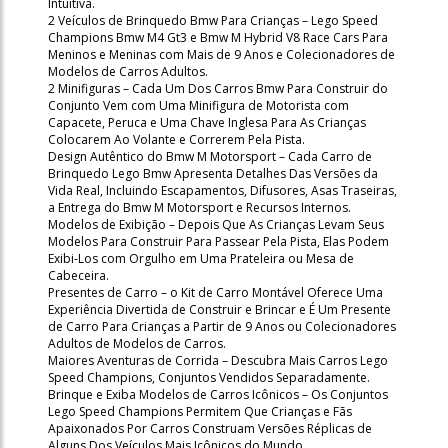
Intuitiva.
2 Veículos de Brinquedo Bmw Para Crianças – Lego Speed
Champions Bmw M4 Gt3 e Bmw M Hybrid V8 Race Cars Para
Meninos e Meninas com Mais de 9 Anos e Colecionadores de
Modelos de Carros Adultos.
2 Minifiguras – Cada Um Dos Carros Bmw Para Construir do
Conjunto Vem com Uma Minifigura de Motorista com
Capacete, Peruca e Uma Chave Inglesa Para As Crianças
Colocarem Ao Volante e Correrem Pela Pista.
Design Autêntico do Bmw M Motorsport – Cada Carro de
Brinquedo Lego Bmw Apresenta Detalhes Das Versões da
Vida Real, Incluindo Escapamentos, Difusores, Asas Traseiras,
a Entrega do Bmw M Motorsport e Recursos Internos.
Modelos de Exibição – Depois Que As Crianças Levam Seus
Modelos Para Construir Para Passear Pela Pista, Elas Podem
Exibi-Los com Orgulho em Uma Prateleira ou Mesa de
Cabeceira.
Presentes de Carro – o Kit de Carro Montável Oferece Uma
Experiência Divertida de Construir e Brincar e É Um Presente
de Carro Para Crianças a Partir de 9 Anos ou Colecionadores
Adultos de Modelos de Carros.
Maiores Aventuras de Corrida – Descubra Mais Carros Lego
Speed Champions, Conjuntos Vendidos Separadamente.
Brinque e Exiba Modelos de Carros Icônicos – Os Conjuntos
Lego Speed Champions Permitem Que Crianças e Fãs
Apaixonados Por Carros Construam Versões Réplicas de
Alguns Dos Veículos Mais Icônicos do Mundo.