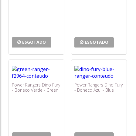
E7897
ESGOTADO
ESGOTADO
Power Rangers Dino Fury
Power Rangers Dino Fury
- Boneco Verde - Green
- Boneco Azul - Blue
Ranger F2964
Ranger F2963