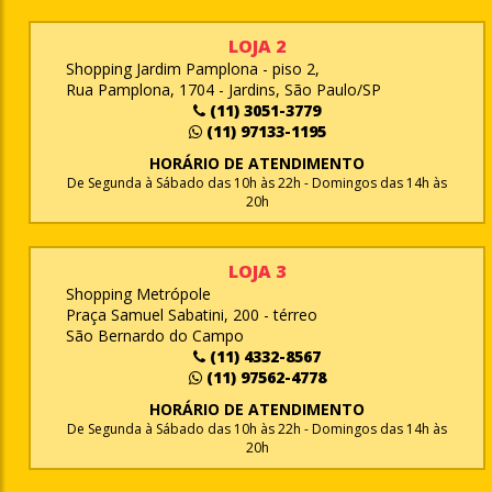
LOJA 2
Shopping Jardim Pamplona - piso 2,
Rua Pamplona, 1704 - Jardins, São Paulo/SP
(11) 3051-3779
(11) 97133-1195
HORÁRIO DE ATENDIMENTO
De Segunda à Sábado das 10h às 22h - Domingos das 14h às
20h
LOJA 3
Shopping Metrópole
Praça Samuel Sabatini, 200 - térreo
São Bernardo do Campo
(11) 4332-8567
(11) 97562-4778
HORÁRIO DE ATENDIMENTO
De Segunda à Sábado das 10h às 22h - Domingos das 14h às
20h