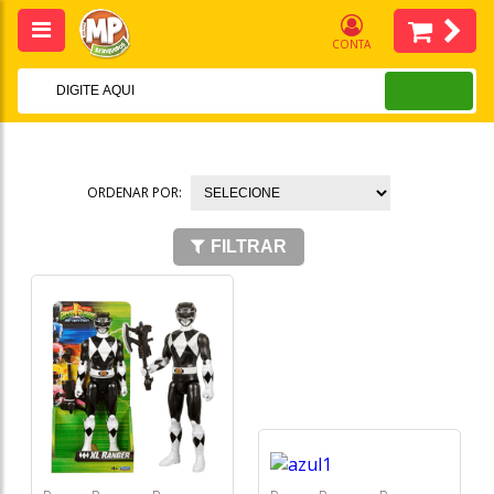
CONTA
ORDENAR POR:
FILTRAR