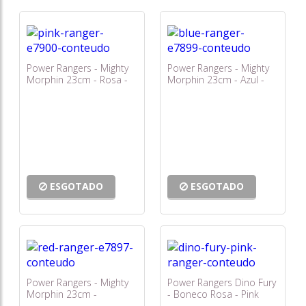
Power Rangers - Mighty
Power Rangers - Mighty
Morphin 23cm - Rosa -
Morphin 23cm - Azul -
Pink Ranger E7900
Blue Ranger E7899
ESGOTADO
ESGOTADO
Power Rangers - Mighty
Power Rangers Dino Fury
Morphin 23cm -
- Boneco Rosa - Pink
Vermelho - Red Ranger
Ranger F2965