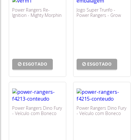
Power Rangers Re-
Jogo Super Trunfo -
Ignition - Mighty Morphin
Power Rangers - Grow
- Figura Xl - Vermelha -
Sunny
ESGOTADO
ESGOTADO
Power Rangers Dino Fury
Power Rangers Dino Fury
- Veículo com Boneco
- Veículo com Boneco
Vermelho F4213
Azul F4215