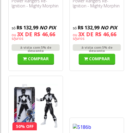
Power Rangers Re-
Power Rangers Re-
Ignition - Mighty Morphin
Ignition - Mighty Morphin
- Figura Xl - Preta - Sunny
- Figura Xl - Azul - Sunny
R$ 132,99
NO PIX
R$ 132,99
NO PIX
3X DE R$ 46,66
3X DE R$ 46,66
ou
ou
s/juros
s/juros
à vista com 5% de
à vista com 5% de
desconto
desconto
COMPRAR
COMPRAR
50% OFF