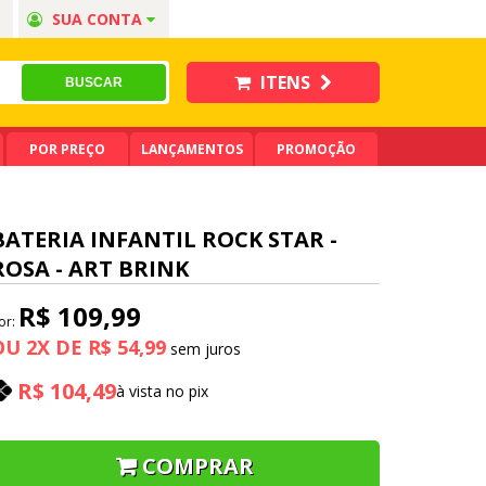
SUA CONTA
ITENS
POR PREÇO
LANÇAMENTOS
PROMOÇÃO
BATERIA INFANTIL ROCK STAR -
ROSA - ART BRINK
R$ 109,99
or:
OU
2
X
DE
R$ 54,99
R$ 104,49
à vista no pix
COMPRAR