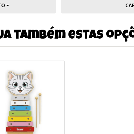
UTO
CA
ja também estas opç