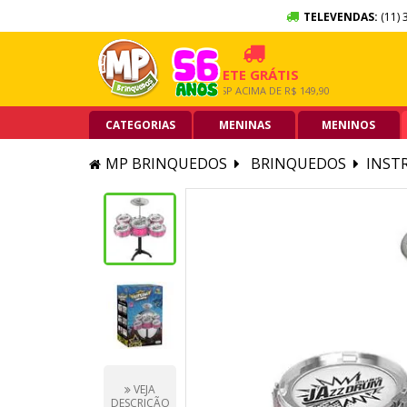
TELEVENDAS:
(11) 
X SEM JUROS
FRETE GRÁTIS
5% O
RTÃO DE CRÉDITO
GRANDE SP ACIMA DE R$ 149,90
PIX AC
CATEGORIAS
MENINAS
MENINOS
MP BRINQUEDOS
BRINQUEDOS
INST
VEJA
DESCRIÇÃO