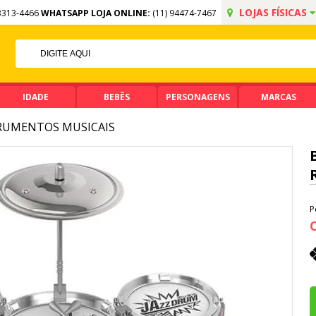
LOJAS FÍSICAS
3313-4466
WHATSAPP LOJA ONLINE:
(11) 94474-7467
FF NO PIX
IMA DE R$ 99,90
IDADE
BEBÊS
PERSONAGENS
MARCAS
RUMENTOS MUSICAIS
P