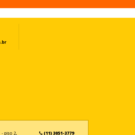
.br
- piso 2,
(11) 3051-3779