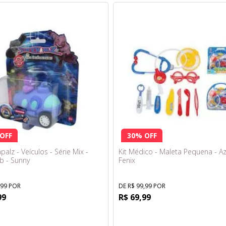
OFF
30% OFF
palz - Veículos - Série Mix -
Kit Médico - Maleta Pequena - Az
b - Sunny
Fenix
,99 POR
DE R$ 99,99 POR
99
R$ 69,99