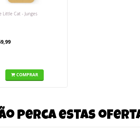
e Little Cat - Junges
69,99
COMPRAR
ão perca estas ofert