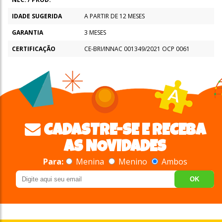
IDADE SUGERIDA
A PARTIR DE 12 MESES
GARANTIA
3 MESES
CERTIFICAÇÃO
CE-BRI/INNAC 001349/2021 OCP 0061
CADASTRE-SE E RECEBA
AS NOVIDADES
Para:
Menina
Menino
Ambos
OK