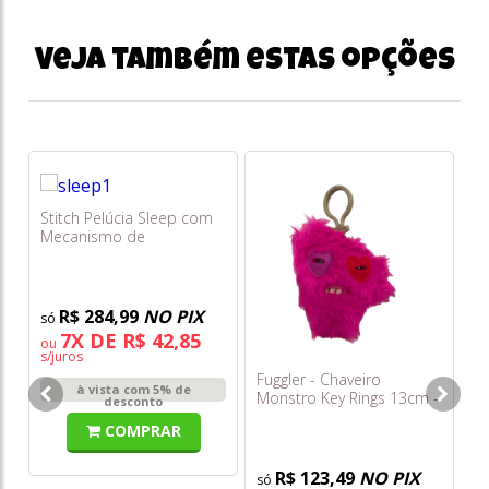
Veja também estas opções
Stitch Pelúcia Sleep com
Di
Mecanismo de
em
Respiração - Multikids
Do
R$ 284,99
NO PIX
7X DE R$ 42,85
ou
s/juros
Fuggler - Chaveiro
à vista com 5% de
Monstro Key Rings 13cm -
desconto
Captain Cardiac (pink)
COMPRAR
R$ 123,49
NO PIX