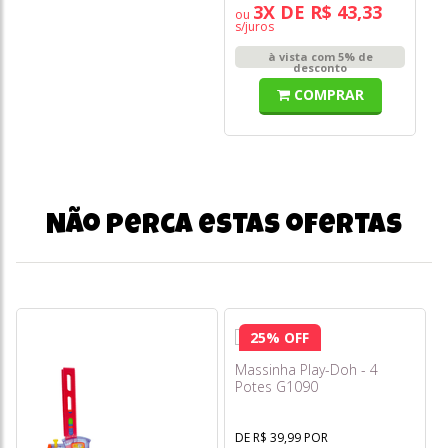
3X DE R$ 43,33
ou
s/juros
à vista com 5% de
desconto
COMPRAR
Não perca estas ofertas
25% OFF
Massinha Play-Doh - 4
Potes G1090
DE R$ 39,99 POR