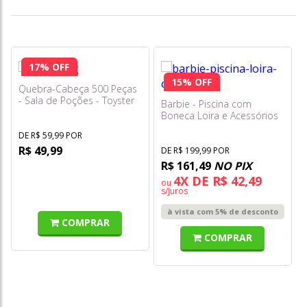
17% OFF
15% OFF
Quebra-Cabeça 500 Peças
- Sala de Poções - Toyster
Barbie - Piscina com
Boneca Loira e Acessórios
Hrj74
DE R$ 59,99 POR
R$ 49,99
DE R$ 199,99 POR
R$ 161,49
NO PIX
4X DE R$ 42,49
ou
s/juros
à vista com 5% de desconto
COMPRAR
COMPRAR