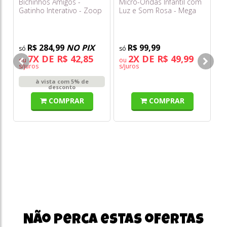
Bichinhos Amigos -
Micro-Ondas Infantil com
Gatinho Interativo - Zoop
Luz e Som Rosa - Mega
Toys
Toys
R$ 284,99
NO PIX
R$ 99,99
My
7X DE R$ 42,85
2X DE R$ 49,99
ou
ou
Sw
s/juros
s/juros
C
à vista com 5% de
desconto
COMPRAR
COMPRAR
o
s/
Não perca estas ofertas