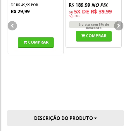
R$ 189,99
NO PIX
DE R$ 49,99 POR
5X DE R$ 39,99
R$ 29,99
ou
s/juros
Te
à vista com 5% de
Ra
desconto
COMPRAR
COMPRAR
DE
R
o
s/
DESCRIÇÃO DO PRODUTO