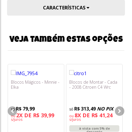
CARACTERÍSTICAS
Veja também estas opções
Blocos Mágicos - Minnie -
Blocos de Montar - Cada
Elka
- 2008 Citroen C4 Wrc
Bl
com Controle Remoto -
Bl
329 Peças - Fun
Pe
D
R$ 79,99
R$ 313,49
NO PIX
2X DE R$ 39,99
8X DE R$ 41,24
ou
ou
s/juros
s/juros
o
s/
à vista com 5% de
desconto