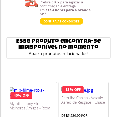
Prefira o
Pix
para agilizar a
confirmação e entrega.
Em até 4 horas para a Grande
SP.*
CONFIRA AS CONDIÇÕES
Esse produto encontra-se
indisponível no momento
Abaixo produtos relacionados!
13% OFF
40% OFF
Patrulha Canina - Veículo
Aéreo de Resgate - Chase
My Little Pony Filme -
com Helicóptero - Sunny
Melhores Amigas - Roxa
DE R$ 229,99 POR