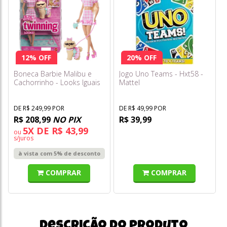
12% OFF
20% OFF
Boneca Barbie Malibu e
Jogo Uno Teams - Hxt58 -
Cachorrinho - Looks Iguais
Mattel
Jfp36
DE R$ 249,99 POR
DE R$ 49,99 POR
R$ 208,99
NO PIX
R$ 39,99
5X DE R$ 43,99
ou
s/juros
à vista com 5% de desconto
COMPRAR
COMPRAR
Descrição do produto