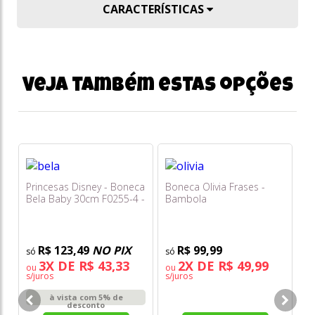
CARACTERÍSTICAS
Veja também estas opções
Princesas Disney - Boneca
Boneca Olivia Frases -
Bela Baby 30cm F0255-4 -
Bambola
Fun
R$ 123,49
NO PIX
R$ 99,99
3X DE R$ 43,33
2X DE R$ 49,99
ou
ou
s/juros
s/juros
Bo
à vista com 5% de
Pr
desconto
Di