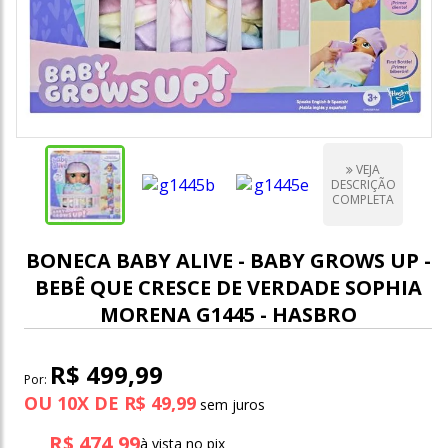
VEJA
DESCRIÇÃO
COMPLETA
BONECA BABY ALIVE - BABY GROWS UP -
BEBÊ QUE CRESCE DE VERDADE SOPHIA
MORENA G1445 - HASBRO
R$ 499,99
Por:
OU
10
X
DE
R$ 49,99
R$ 474,99
à vista no pix