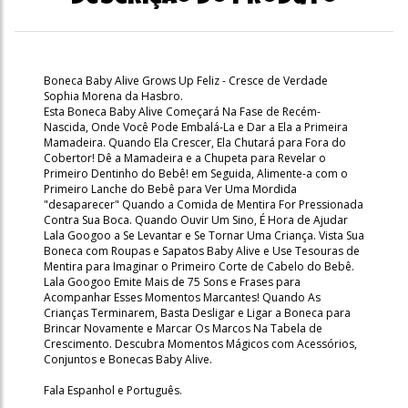
Boneca Baby Alive Grows Up Feliz - Cresce de Verdade
Sophia Morena da Hasbro.
Esta Boneca Baby Alive Começará Na Fase de Recém-
Nascida, Onde Você Pode Embalá-La e Dar a Ela a Primeira
Mamadeira. Quando Ela Crescer, Ela Chutará para Fora do
Cobertor! Dê a Mamadeira e a Chupeta para Revelar o
Primeiro Dentinho do Bebê! em Seguida, Alimente-a com o
Primeiro Lanche do Bebê para Ver Uma Mordida
"desaparecer" Quando a Comida de Mentira For Pressionada
Contra Sua Boca. Quando Ouvir Um Sino, É Hora de Ajudar
Lala Googoo a Se Levantar e Se Tornar Uma Criança. Vista Sua
Boneca com Roupas e Sapatos Baby Alive e Use Tesouras de
Mentira para Imaginar o Primeiro Corte de Cabelo do Bebê.
Lala Googoo Emite Mais de 75 Sons e Frases para
Acompanhar Esses Momentos Marcantes! Quando As
Crianças Terminarem, Basta Desligar e Ligar a Boneca para
Brincar Novamente e Marcar Os Marcos Na Tabela de
Crescimento. Descubra Momentos Mágicos com Acessórios,
Conjuntos e Bonecas Baby Alive.
Fala Espanhol e Português.