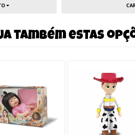
UTO
CA
ja também estas opç