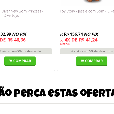
 Diver New Born Princess -
Toy Story - Jessie com Som - Elk
a - Divertoys
132,99
NO PIX
R$ 156,74
NO PIX
DE R$ 46,66
4X DE R$ 41,24
ou
s/juros
à vista com 5% de desconto
à vista com 5% de desconto
COMPRAR
COMPRAR
ão perca estas ofert