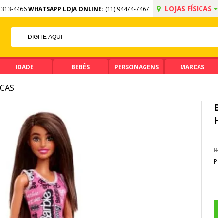
LOJAS FÍSICAS
3313-4466
WHATSAPP LOJA ONLINE:
(11) 94474-7467
FF NO PIX
MA DE R$ 99,90
IDADE
BEBÊS
PERSONAGENS
MARCAS
CAS
R
P