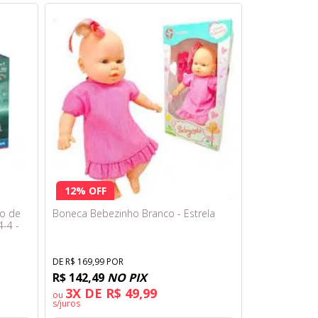
12% OFF
ão de
Boneca Bebezinho Branco - Estrela
4-4 -
DE R$ 169,99 POR
R$ 142,49
NO PIX
3X DE R$ 49,99
ou
s/juros