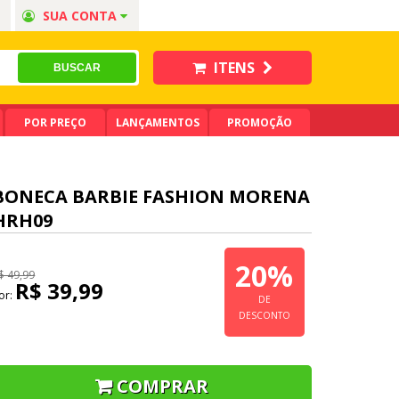
SUA CONTA
ITENS
POR PREÇO
LANÇAMENTOS
PROMOÇÃO
BONECA BARBIE FASHION MORENA
HRH09
20%
$ 49,99
R$ 39,99
or:
DE
DESCONTO
COMPRAR