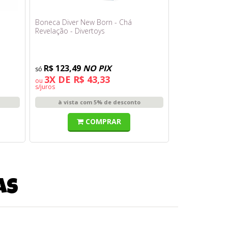
a
Boneca Diver New Born - Chá
Revelação - Divertoys
R$ 123,49
NO PIX
3X DE R$ 43,33
ou
s/juros
à vista com 5% de desconto
COMPRAR
as