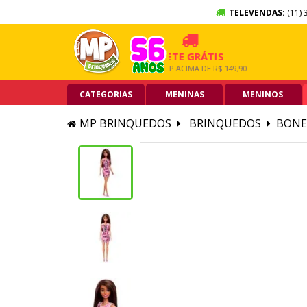
TELEVENDAS:
(11) 
 SEM JUROS
FRETE GRÁTIS
5% O
RTÃO DE CRÉDITO
GRANDE SP ACIMA DE R$ 149,90
PIX ACI
CATEGORIAS
MENINAS
MENINOS
MP BRINQUEDOS
BRINQUEDOS
BONE