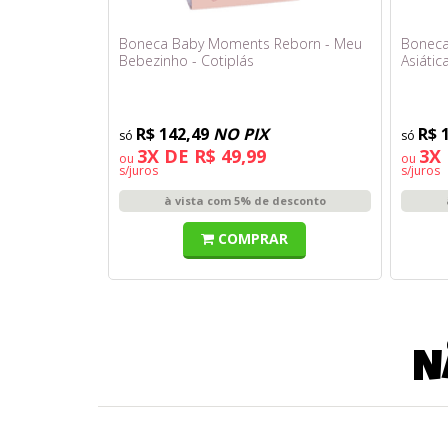
Boneca Baby Moments Reborn - Meu
Boneca
Bebezinho - Cotiplás
Asiátic
R$ 142,49
NO PIX
R$ 
3X DE R$ 49,99
3X 
ou
ou
s/juros
s/juros
à vista com 5% de desconto
COMPRAR
N