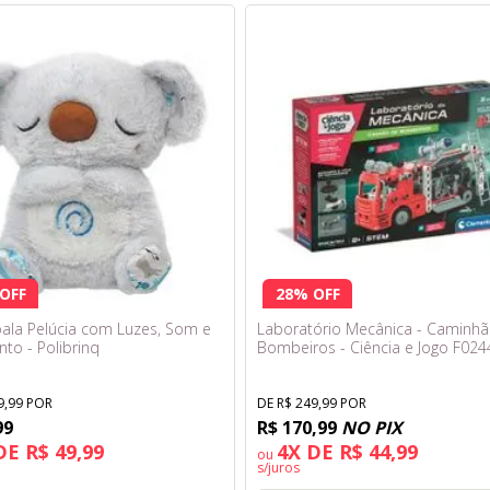
OFF
28% OFF
ala Pelúcia com Luzes, Som e
Laboratório Mecânica - Caminh
to - Polibrinq
Bombeiros - Ciência e Jogo F024
Fun
9,99 POR
DE R$ 249,99 POR
99
R$ 170,99
NO PIX
DE R$ 49,99
4X DE R$ 44,99
ou
s/juros