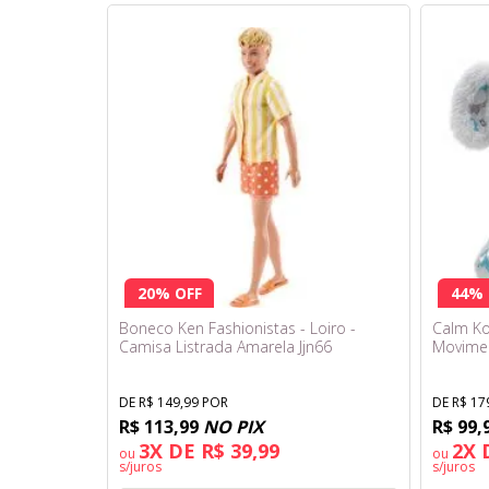
20% OFF
44% 
Boneco Ken Fashionistas - Loiro -
Calm Ko
Camisa Listrada Amarela Jjn66
Movimen
DE R$ 149,99 POR
DE R$ 17
R$ 113,99
NO PIX
R$ 99,
3X DE R$ 39,99
2X 
ou
ou
s/juros
s/juros