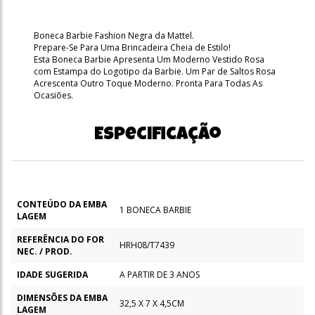
Boneca Barbie Fashion Negra da Mattel.
Prepare-Se Para Uma Brincadeira Cheia de Estilo!
Esta Boneca Barbie Apresenta Um Moderno Vestido Rosa
com Estampa do Logotipo da Barbie. Um Par de Saltos Rosa
Acrescenta Outro Toque Moderno. Pronta Para Todas As
Ocasiões.
Especificação
CONTEÚDO DA EMBA
1 BONECA BARBIE
LAGEM
REFERÊNCIA DO FOR
HRH08/T7439
NEC. / PROD.
IDADE SUGERIDA
A PARTIR DE 3 ANOS
DIMENSÕES DA EMBA
32,5 X 7 X 4,5CM
LAGEM