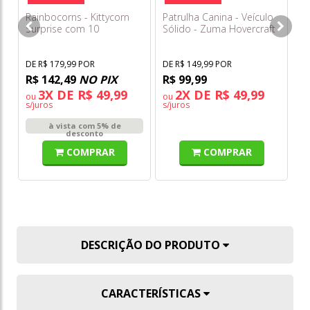
Rainbocorns - Kittycorn
Patrulha Canina - Veículo
Es
Surprise com 10
Sólido - Zuma Hovercraft
Ex
Surpresas - Série 9 - Fun
- Sunny
50
DE R$ 179,99 POR
DE R$ 149,99 POR
DE
R$ 142,49
NO PIX
R$ 99,99
R
3X DE R$ 49,99
2X DE R$ 49,99
ou
ou
o
s/juros
s/juros
s/
à vista com 5% de
desconto
COMPRAR
COMPRAR
DESCRIÇÃO DO PRODUTO
CARACTERÍSTICAS