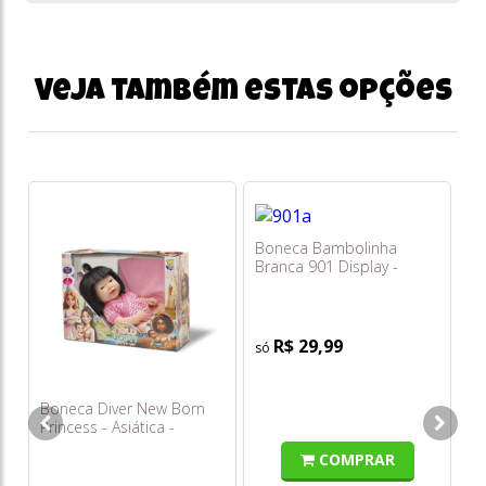
Veja também estas opções
Boneca Bambolinha
Bo
Branca 901 Display -
Ca
Bambola
R$ 29,99
o
s/
Boneca Diver New Born
Princess - Asiática -
Divertoys
COMPRAR