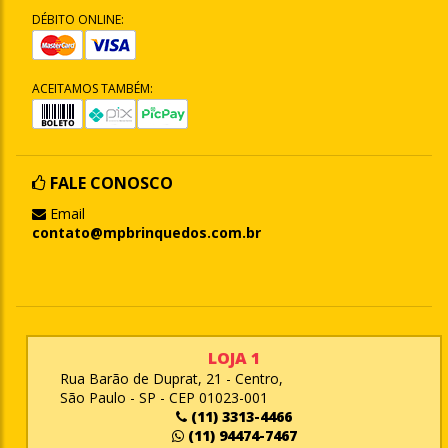
DÉBITO ONLINE:
ACEITAMOS TAMBÉM:
FALE CONOSCO
Email
contato@mpbrinquedos.com.br
LOJA 1
Rua Barão de Duprat, 21 - Centro,
São Paulo - SP - CEP 01023-001
(11) 3313-4466
(11) 94474-7467