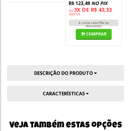
R$ 123,49
NO PIX
R
3X DE R$ 43,33
ou
o
s/juros
s/
à vista com 5% de
desconto
COMPRAR
DESCRIÇÃO DO PRODUTO
CARACTERÍSTICAS
Veja também estas opções