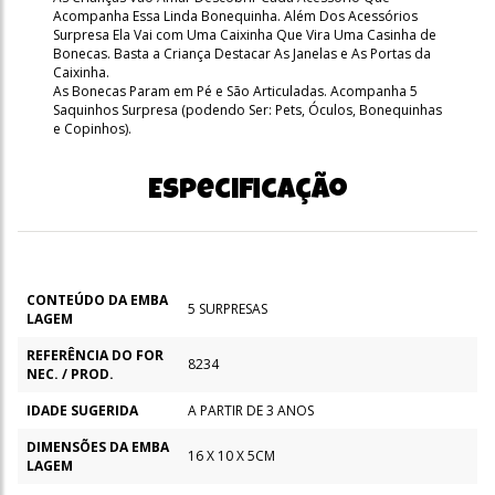
Acompanha Essa Linda Bonequinha. Além Dos Acessórios
Surpresa Ela Vai com Uma Caixinha Que Vira Uma Casinha de
Bonecas. Basta a Criança Destacar As Janelas e As Portas da
Caixinha.
As Bonecas Param em Pé e São Articuladas. Acompanha 5
Saquinhos Surpresa (podendo Ser: Pets, Óculos, Bonequinhas
e Copinhos).
Especificação
CONTEÚDO DA EMBA
5 SURPRESAS
LAGEM
REFERÊNCIA DO FOR
8234
NEC. / PROD.
IDADE SUGERIDA
A PARTIR DE 3 ANOS
DIMENSÕES DA EMBA
16 X 10 X 5CM
LAGEM