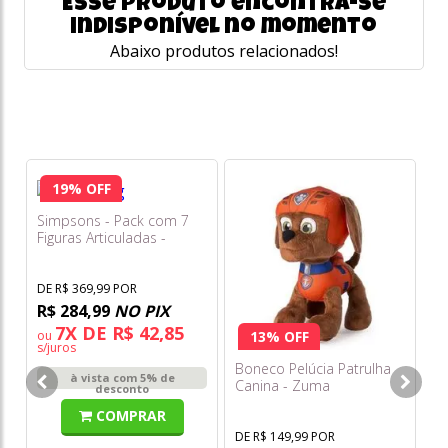
Esse produto encontra-se
indisponível no momento
Abaixo produtos relacionados!
19% OFF
Simpsons - Pack com 7
Figuras Articuladas -
Sunny
DE R$ 369,99 POR
R$ 284,99
NO PIX
7X DE R$ 42,85
ou
13% OFF
s/juros
Boneco Pelúcia Patrulha
Su
à vista com 5% de
Canina - Zuma
R
desconto
COMPRAR
DE R$ 149,99 POR
DE