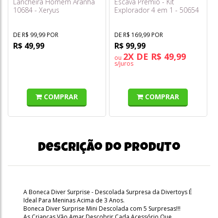
Lancheira Homem Aranha
Escava Prêmio - Kit
10684 - Xeryus
Explorador 4 em 1 - 50654
- Toyng
DE R$ 99,99 POR
DE R$ 169,99 POR
R$ 49,99
R$ 99,99
2X DE R$ 49,99
ou
s/juros
COMPRAR
COMPRAR
Descrição do produto
A Boneca Diver Surprise - Descolada Surpresa da Divertoys É
Ideal Para Meninas Acima de 3 Anos.
Boneca Diver Surprise Mini Descolada com 5 Surpresas!!!
As Crianças Vão Amar Descobrir Cada Acessório Que