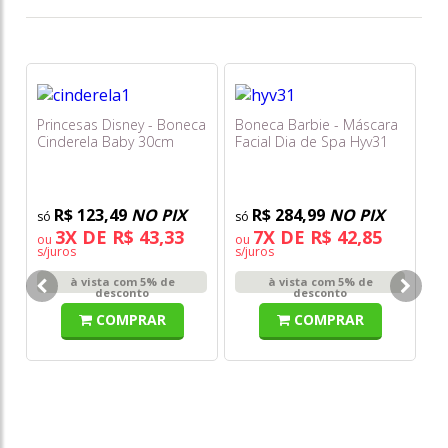
Princesas Disney - Boneca
Boneca Barbie - Máscara
Cinderela Baby 30cm
Facial Dia de Spa Hyv31
F0255-6 - Fun
R$ 123,49
NO PIX
R$ 284,99
NO PIX
3X DE R$ 43,33
7X DE R$ 42,85
ou
ou
s/juros
s/juros
Ca
à vista com 5% de
à vista com 5% de
Mo
desconto
desconto
COMPRAR
COMPRAR
DE
R
o
s/