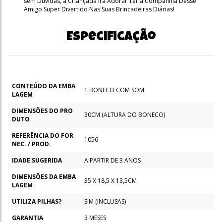
sem Dúvidas, a Criançada Irá Adorar Ter a Companhia Desse
Amigo Super Divertido Nas Suas Brincadeiras Diárias!
Especificação
CONTEÚDO DA EMBA
1 BONECO COM SOM
LAGEM
DIMENSÕES DO PRO
30CM (ALTURA DO BONECO)
DUTO
REFERÊNCIA DO FOR
1056
NEC. / PROD.
IDADE SUGERIDA
A PARTIR DE 3 ANOS
DIMENSÕES DA EMBA
35 X 18,5 X 13,5CM
LAGEM
UTILIZA PILHAS?
SIM (INCLUSAS)
GARANTIA
3 MESES