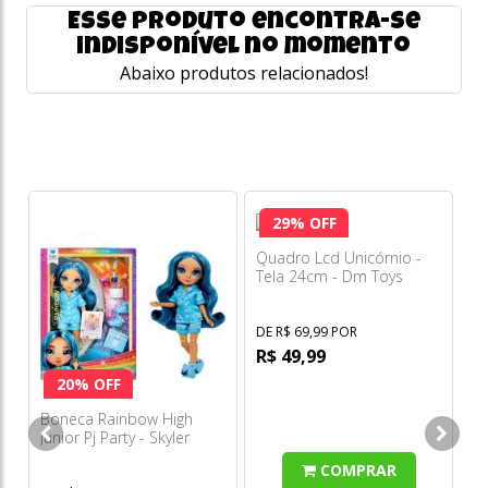
Esse produto encontra-se
indisponível no momento
Abaixo produtos relacionados!
29% OFF
Quadro Lcd Unicórnio -
Ho
Tela 24cm - Dm Toys
Go
DE R$ 69,99 POR
DE
R$ 49,99
R
o
20% OFF
s/
Boneca Rainbow High
Junior Pj Party - Skyler
Bradshaw (azul)
COMPRAR