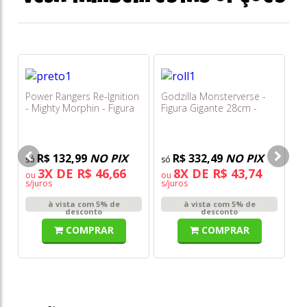
Power Rangers Re-Ignition
Godzilla Monsterverse -
Sp
- Mighty Morphin - Figura
Figura Gigante 28cm -
co
Xl - Preta - Sunny
Godzilla Roll N' Battle -
H
Sunny
R$ 132,99
NO PIX
R$ 332,49
NO PIX
3X DE R$ 46,66
8X DE R$ 43,74
ou
ou
o
s/juros
s/juros
s/
à vista com 5% de
à vista com 5% de
desconto
desconto
COMPRAR
COMPRAR