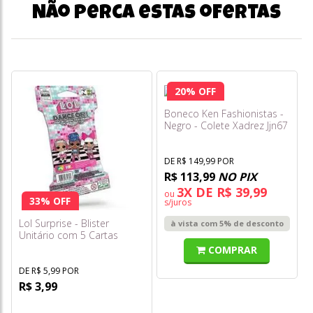
Não perca estas ofertas
20% OFF
Boneco Ken Fashionistas -
Negro - Colete Xadrez Jjn67
DE R$ 149,99 POR
R$ 113,99
NO PIX
3X DE R$ 39,99
ou
33% OFF
s/juros
Lol Surprise - Blister
à vista com 5% de desconto
Unitário com 5 Cartas
COMPRAR
DE R$ 5,99 POR
R$ 3,99