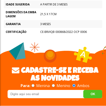
IDADE SUGERIDA
A PARTIR DE 3 MESES
DIMENSÕES DA EMBA
21,5 X 17CM
LAGEM
GARANTIA
3 MESES
CERTIFICAÇÃO
CE-BRI/IQB 000868/2022 OCP 0006
CADASTRE-SE E RECEBA
AS NOVIDADES
Para:
Menina
Menino
Ambos
OK