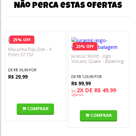
Não perca estas ofertas
25% OFF
23% OFF
Massinha Play-Doh - 4
Potes G1102
Jurassic World - Jogo
Volcano Quake - Balancing
Game
DE R$ 39,99 POR
R$ 29,99
DE R$ 129,99 POR
R$ 99,99
2X DE R$ 49,99
ou
s/juros
COMPRAR
COMPRAR