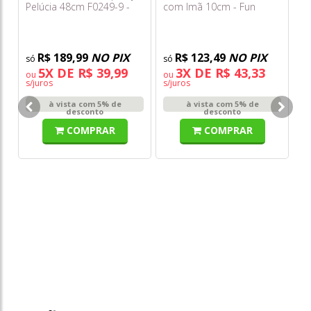
Pelúcia 48cm F0249-9 -
com Imã 10cm - Fun
Fun
R$ 189,99
NO PIX
R$ 123,49
NO PIX
5X DE R$ 39,99
3X DE R$ 43,33
ou
ou
s/juros
s/juros
Gr
à vista com 5% de
à vista com 5% de
co
desconto
desconto
COMPRAR
COMPRAR
o
s/