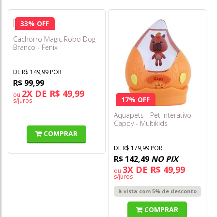
33% OFF
Cachorro Magic Robo Dog -
Branco - Fenix
DE R$ 149,99 POR
R$ 99,99
2X DE R$ 49,99
ou
17% OFF
s/juros
Aquapets - Pet Interativo -
Cappy - Multikids
COMPRAR
DE R$ 179,99 POR
R$ 142,49
NO PIX
3X DE R$ 49,99
ou
s/juros
à vista com 5% de desconto
COMPRAR