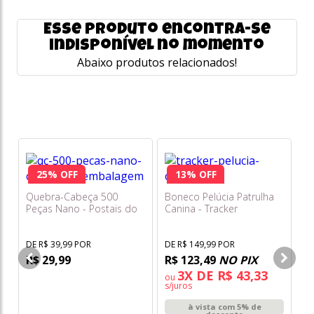
Esse produto encontra-se
indisponível no momento
Abaixo produtos relacionados!
25% OFF
13% OFF
Bo
- 
Quebra-Cabeça 500
Boneco Pelúcia Patrulha
Am
Peças Nano - Postais do
Canina - Tracker
Mundo - Turquia -
DE
Capadócia - Toyster
R
DE R$ 39,99 POR
DE R$ 149,99 POR
R$ 29,99
R$ 123,49
NO PIX
o
s/
3X DE R$ 43,33
ou
s/juros
à vista com 5% de