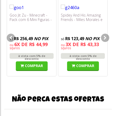
Goo Jit Zu - Minecraft -
Spidey And His Amazing
Mi
Pack com 6 Mini Figuras -
Friends - Miles Morales e
Fi
Sunny
Aracno Triciclo G2460
Mu
R$ 256,49
NO PIX
R$ 123,49
NO PIX
6X DE R$ 44,99
3X DE R$ 43,33
ou
ou
o
s/juros
s/juros
s/
à vista com 5% de
à vista com 5% de
desconto
desconto
COMPRAR
COMPRAR
Não perca estas ofertas