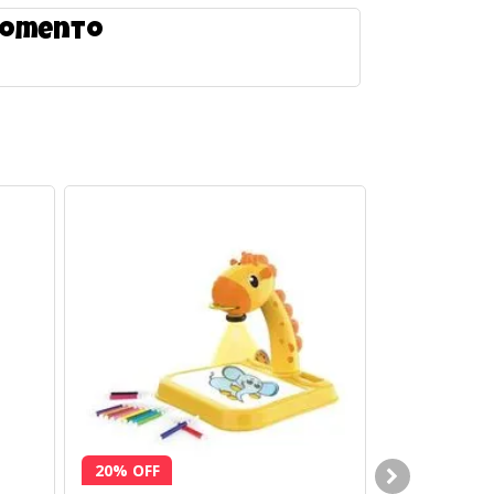
 momento
20% OFF
13% OFF