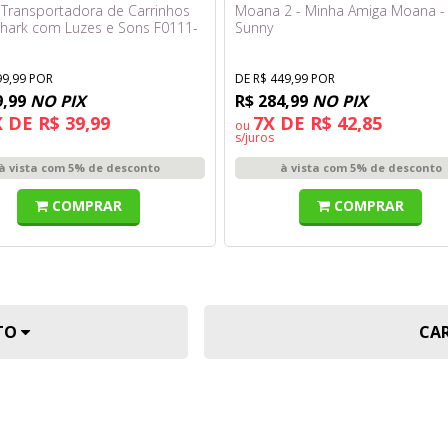
 Transportadora de Carrinhos
Moana 2 - Minha Amiga Moana -
hark com Luzes e Sons F0111-
Sunny
99,99 POR
DE R$ 449,99 POR
9,99
NO PIX
R$ 284,99
NO PIX
 DE R$ 39,99
7X DE R$ 42,85
ou
s/juros
à vista com 5% de desconto
à vista com 5% de desconto
COMPRAR
COMPRAR
UTO
CA