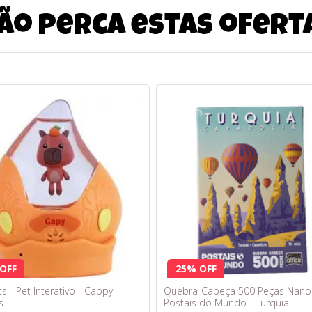
ão perca estas ofert
OFF
25% OFF
 - Pet Interativo - Cappy -
Quebra-Cabeça 500 Peças Nano
s
Postais do Mundo - Turquia -