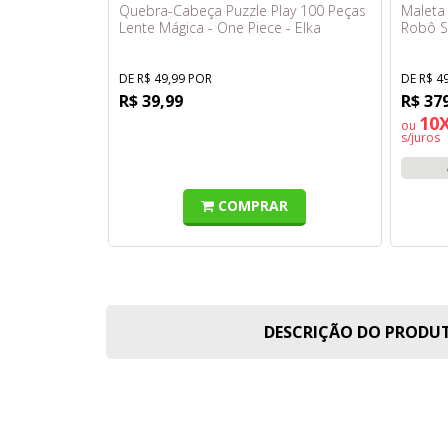
Quebra-Cabeça Puzzle Play 100 Peças
Maleta
Lente Mágica - One Piece - Elka
Robô S
5 - Fun
DE R$ 49,99 POR
DE R$ 4
R$ 39,99
R$ 37
10X
ou
s/juros
COMPRAR
DESCRIÇÃO DO PROD