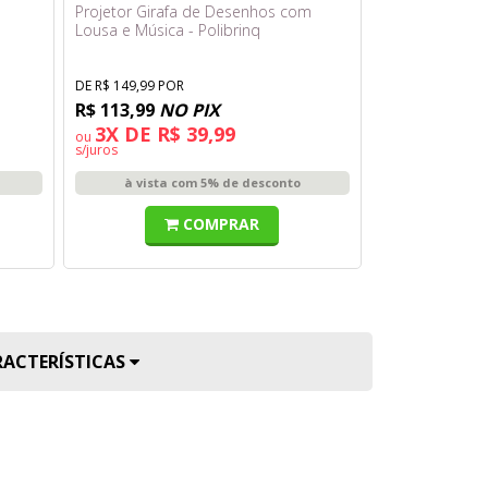
Projetor Girafa de Desenhos com
Super Mario - 
Lousa e Música - Polibrinq
Deluxe
DE R$ 149,99 POR
DE R$ 379,99 PO
R$ 113,99
NO PIX
R$ 313,49
NO
3X DE R$ 39,99
8X DE R$
ou
ou
s/juros
s/juros
à vista com 5% de desconto
à vista 
COMPRAR
RACTERÍSTICAS