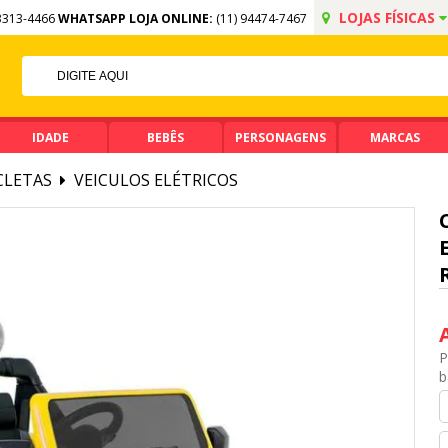
LOJAS FÍSICAS
3313-4466
WHATSAPP LOJA ONLINE:
(11) 94474-7467
FF NO PIX
MA DE R$ 99,90
IDADE
BEBÊS
PERSONAGENS
MARCAS
ICLETAS
VEICULOS ELÉTRICOS
P
b