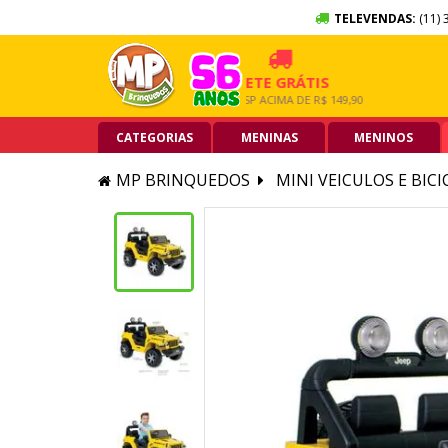
TELEVENDAS:
(11) 
 SEM JUROS
FRETE GRÁTIS
5% O
RTÃO DE CRÉDITO
GRANDE SP ACIMA DE R$ 149,90
PIX ACI
CATEGORIAS
MENINAS
MENINOS
MP BRINQUEDOS
MINI VEICULOS E BIC