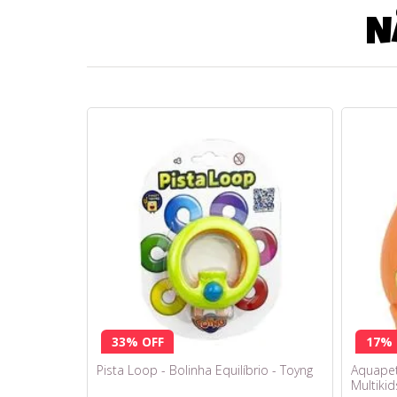
N
33% OFF
17% 
Pista Loop - Bolinha Equilíbrio - Toyng
Aquapets
Multikid