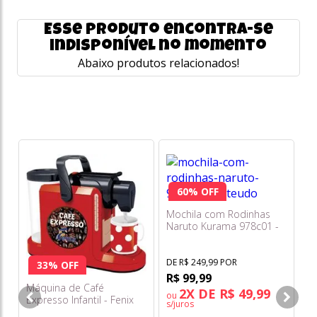
Esse produto encontra-se
indisponível no momento
Abaixo produtos relacionados!
Mi
60% OFF
Fi
Mu
Mochila com Rodinhas
Naruto Kurama 978c01 -
DE
Pacific
R
DE R$ 249,99 POR
33% OFF
R$ 99,99
Máquina de Café
2X DE R$ 49,99
ou
Expresso Infantil - Fenix
s/juros