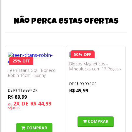
Não perca estas ofertas
50% OFF
25% OFF
Blocos Magnéticos -
Mineblocks com 17 Peças -
Teen Titans Go! - Boneco
Multikids
Robin 14cm - Sunny
DE R$ 99,99 POR
R$ 49,99
DE R$ 119,99 POR
R$ 89,99
2X DE R$ 44,99
ou
s/juros
COMPRAR
COMPRAR