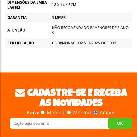
DIMENSÕES DA EMBA
18 X 14 X 5CM
LAGEM
GARANTIA
3 MESES
NÃO RECOMENDADO P/ MENORES DE 3 ANO
ATENÇÃO
S
CERTIFICAÇÃO
CE-BRI/INNAC 002 513/2025 OCP 0061
CADASTRE-SE E RECEBA
AS NOVIDADES
Para:
Menina
Menino
Ambos
OK