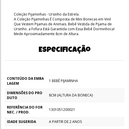
Coleção Pijaminhas - Ursinho da Estrela.
A Coleção Pijaminhas É Composta de Mini Bonecas em Vinil
Que Vestem Pijamas de Animais. Bebê Vestida de Pijama de
Ursinho. a Fofura Está Garantida com Essa Bebê Dorminhoca!
Mede Aproximadamente 8cm de Altura.
Especificação
CONTEÚDO DA EMBA
1 BEBÊ PIJAMINHA
LAGEM
DIMENSÕES DO PRO
8CM (ALTURA DA BONECA)
DUTO
REFERÊNCIA DO FOR
1301051200021
NEC. / PROD.
IDADE SUGERIDA
A PARTIR DE 2 ANOS