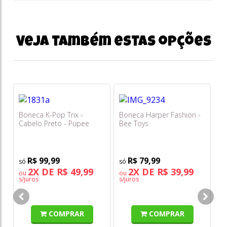
Veja também estas opções
Boneca K-Pop Trix -
Boneca Harper Fashion -
Pr
Cabelo Preto - Pupee
Bee Toys
Be
F
R$ 99,99
R$ 79,99
2X DE R$ 49,99
2X DE R$ 39,99
ou
ou
o
s/juros
s/juros
s/
COMPRAR
COMPRAR