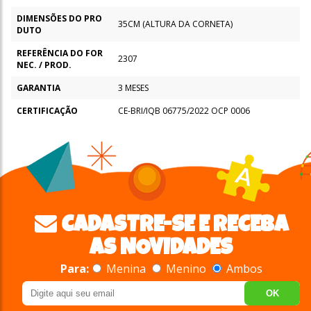
DIMENSÕES DO PRO
35CM (ALTURA DA CORNETA)
DUTO
REFERÊNCIA DO FOR
2307
NEC. / PROD.
GARANTIA
3 MESES
CERTIFICAÇÃO
CE-BRI/IQB 06775/2022 OCP 0006
CADASTRE-SE E RECEBA
AS NOVIDADES
Para:
Menina
Menino
Ambos
OK