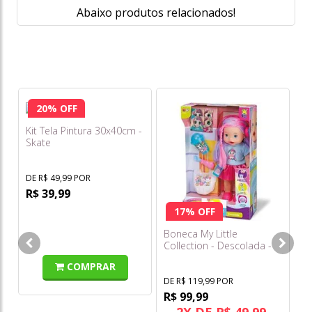
Abaixo produtos relacionados!
20% OFF
Kit Tela Pintura 30x40cm -
Skate
St
Su
DE R$ 49,99 POR
R$ 39,99
DE
R
17% OFF
o
Boneca My Little
s/
Collection - Descolada -
Divertoys
COMPRAR
DE R$ 119,99 POR
R$ 99,99
2X DE R$ 49,99