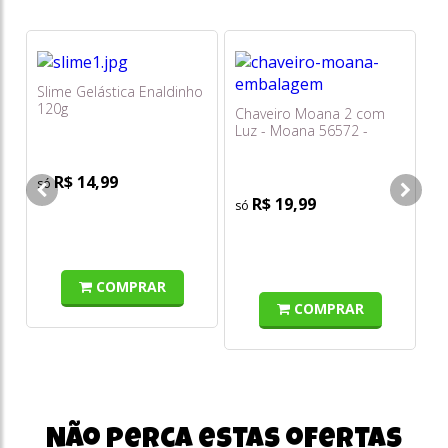
Slime Gelástica Enaldinho
Cr
120g
To
Chaveiro Moana 2 com
Luz - Moana 56572 -
Toyng
R$ 14,99
R$ 19,99
COMPRAR
COMPRAR
Não perca estas ofertas