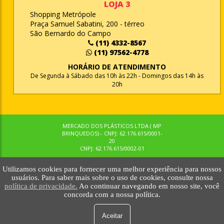
LOJA 3
Shopping Metrópole
Praça Samuel Sabatini, 200 - térreo
São Bernardo do Campo
(11) 4332-8567
(11) 97562-4778
HORÁRIO DE ATENDIMENTO
De Segunda à Sábado das 10h às 22h - Domingos das 14h às
20h
MERCADO DOS PLÁSTICOS LTDA ( MP
BRINQUEDOS) - CNPJ: 62.176.615/0001-
20
CNPJ: 62.176.615/0002-01
Utilizamos cookies para fornecer uma melhor experiência para nossos
© MPBRINQUEDOS. TODOS OS DIREITOS RESERVADOS. MKTNOW
usuários. Para saber mais sobre o uso de cookies, consulte nossa
política de privacidade.
Ao continuar navegando em nosso site, você
concorda com a nossa política.
Aceitar