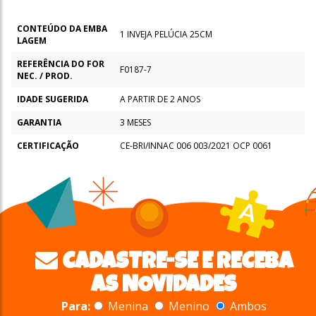
CONTEÚDO DA EMBA
1 INVEJA PELÚCIA 25CM
LAGEM
REFERÊNCIA DO FOR
F0187-7
NEC. / PROD.
IDADE SUGERIDA
A PARTIR DE 2 ANOS
GARANTIA
3 MESES
CERTIFICAÇÃO
CE-BRI/INNAC 006 003/2021 OCP 0061
CADASTRE-SE E RECEBA
AS NOVIDADES
Para:
Menina
Menino
Ambos