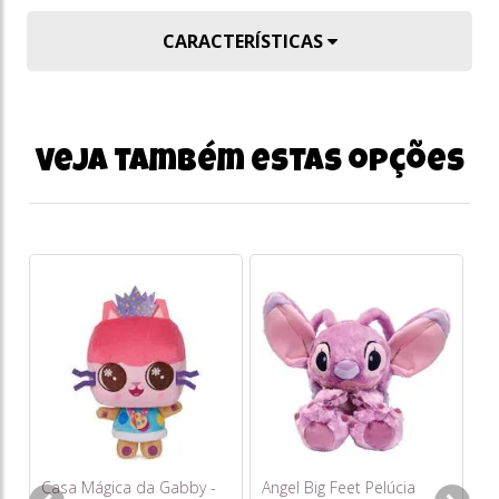
CARACTERÍSTICAS
Veja também estas opções
To
Bi
o
s/
Casa Mágica da Gabby -
Angel Big Feet Pelúcia