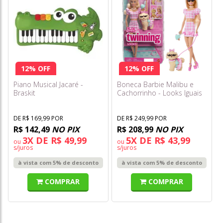
12% OFF
12% OFF
Piano Musical Jacaré -
Boneca Barbie Malibu e
Braskit
Cachorrinho - Looks Iguais
Jfp36
DE R$ 169,99 POR
DE R$ 249,99 POR
R$ 142,49
NO PIX
R$ 208,99
NO PIX
3X DE R$ 49,99
5X DE R$ 43,99
ou
ou
s/juros
s/juros
à vista com 5% de desconto
à vista com 5% de desconto
COMPRAR
COMPRAR