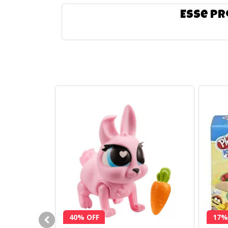
Esse pr
40% OFF
17%