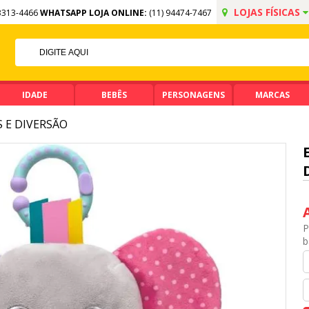
LOJAS FÍSICAS
3313-4466
WHATSAPP LOJA ONLINE:
(11) 94474-7467
 NO PIX
 DE R$ 99,90
IDADE
BEBÊS
PERSONAGENS
MARCAS
 E DIVERSÃO
P
b