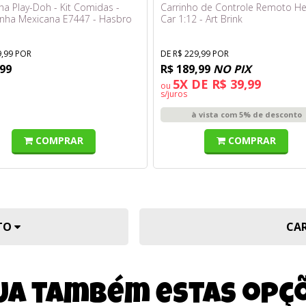
ha Play-Doh - Kit Comidas -
Carrinho de Controle Remoto H
nha Mexicana E7447 - Hasbro
Car 1:12 - Art Brink
9,99 POR
DE R$ 229,99 POR
,99
R$ 189,99
NO PIX
5X DE R$ 39,99
ou
s/juros
à vista com 5% de desconto
COMPRAR
COMPRAR
UTO
CA
ja também estas opç