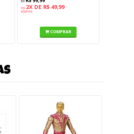
R$ 99,99
2X DE R$ 49,99
ou
s/juros
COMPRAR
as