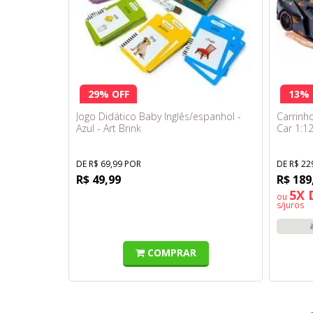
29% OFF
13% 
Jogo Didático Baby Inglês/espanhol -
Carrinh
Azul - Art Brink
Car 1:12
DE R$ 69,99 POR
DE R$ 22
R$ 49,99
R$ 189
5X 
ou
s/juros
COMPRAR