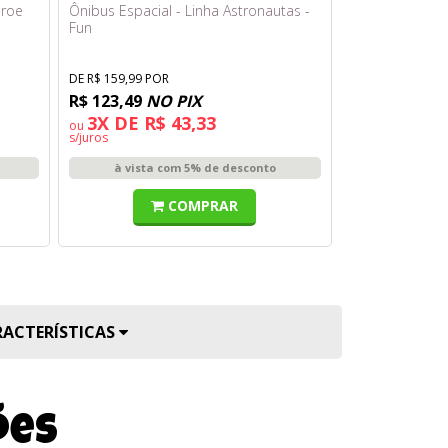
eroe
Ônibus Espacial - Linha Astronautas -
Hot Wheels - 
Fun
Transportador
DE R$ 159,99 POR
DE R$ 999,99 PO
R$ 123,49
NO PIX
R$ 759,99
NO
3X DE R$ 43,33
10X DE R
ou
ou
s/juros
s/juros
à vista com 5% de desconto
à vista 
COMPRAR
RACTERÍSTICAS
ões