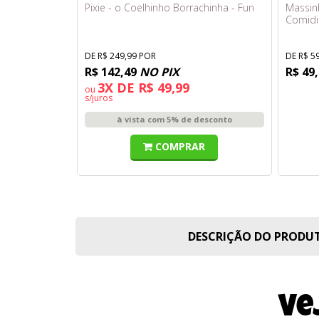
Pixie - o Coelhinho Borrachinha - Fun
Massin
Comidi
DE R$ 249,99 POR
DE R$ 5
R$ 142,49
NO PIX
R$ 49
3X DE R$ 49,99
ou
s/juros
à vista com 5% de desconto
COMPRAR
DESCRIÇÃO DO PROD
Ve