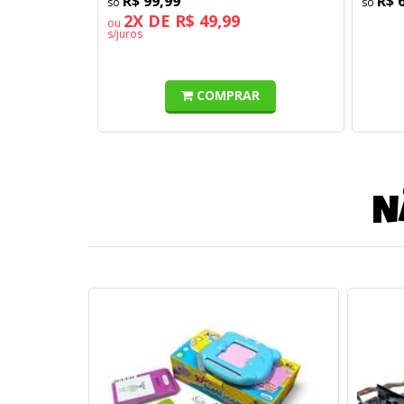
R$ 99,99
R$ 
2X DE R$ 49,99
ou
s/juros
COMPRAR
N