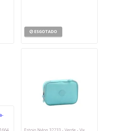
ESGOTADO
1664
Estojo Nylon 32233 - Verde - Vix