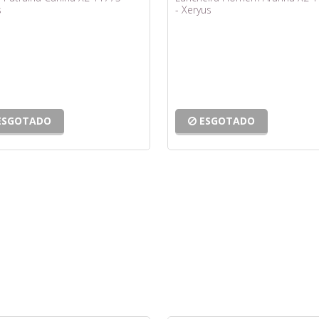
s
- Xeryus
ESGOTADO
ESGOTADO