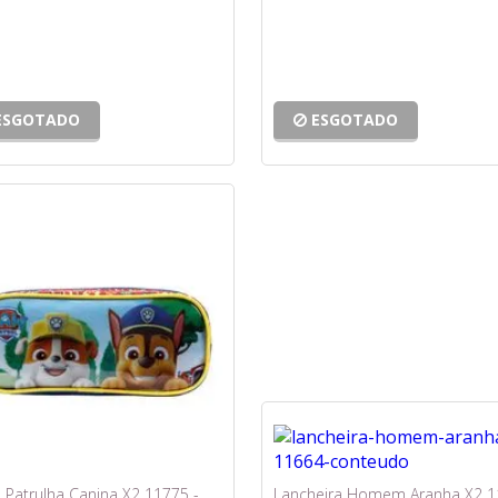
ESGOTADO
ESGOTADO
 Patrulha Canina X2 11775 -
Lancheira Homem Aranha X2 1