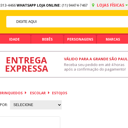
LOJAS FÍSICAS
3313-4466
WHATSAPP LOJA ONLINE:
(11) 94474-7467
5% OFF NO PIX
PIX ACIMA DE R$ 99,90
IDADE
BEBÊS
PERSONAGENS
MARCAS
ENTREGA
VÁLIDO PARA A GRANDE SÃO PAU
Receba seu pedido em até 4 horas
EXPRESSA
após a confirmação do pagamento!
BRINQUEDOS
ESCOLAR
ESTOJOS
POR: