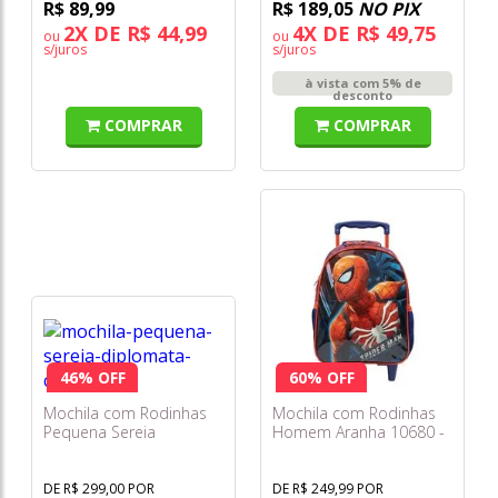
R$ 89,99
R$ 189,05
NO PIX
2X DE R$ 44,99
4X DE R$ 49,75
ou
ou
s/juros
s/juros
à vista com 5% de
desconto
COMPRAR
COMPRAR
46% OFF
60% OFF
Mochila com Rodinhas
Mochila com Rodinhas
Pequena Sereia
Homem Aranha 10680 -
3855cm22 - Diplomata
Xeryus
DE R$ 299,00 POR
DE R$ 249,99 POR