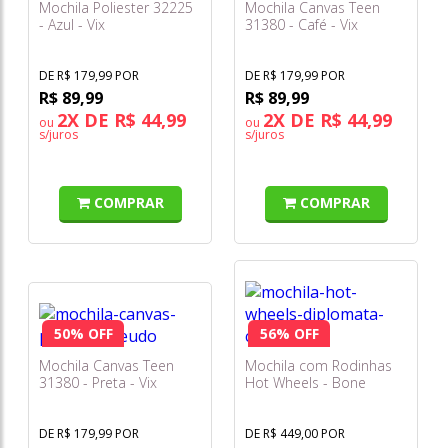
Mochila Poliester 32225
Mochila Canvas Teen
- Azul - Vix
31380 - Café - Vix
DE R$ 179,99 POR
DE R$ 179,99 POR
R$ 89,99
R$ 89,99
2X DE R$ 44,99
2X DE R$ 44,99
ou
ou
s/juros
s/juros
COMPRAR
COMPRAR
50% OFF
56% OFF
Mochila Canvas Teen
Mochila com Rodinhas
31380 - Preta - Vix
Hot Wheels - Bone
Shaker Preta 2500em19
- Diplomata
DE R$ 179,99 POR
DE R$ 449,00 POR