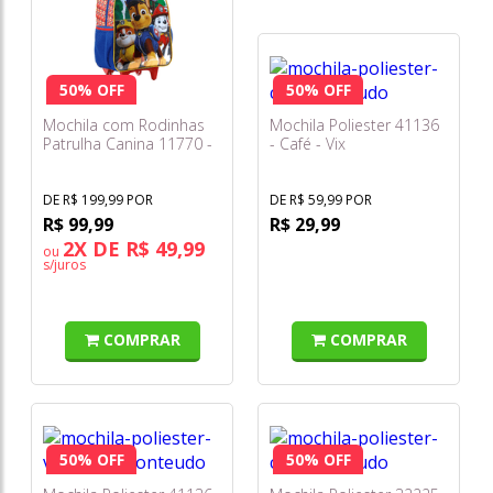
50% OFF
50% OFF
Mochila com Rodinhas
Mochila Poliester 41136
Patrulha Canina 11770 -
- Café - Vix
Xeryus
DE R$ 199,99 POR
DE R$ 59,99 POR
R$ 99,99
R$ 29,99
2X DE R$ 49,99
ou
s/juros
COMPRAR
COMPRAR
50% OFF
50% OFF