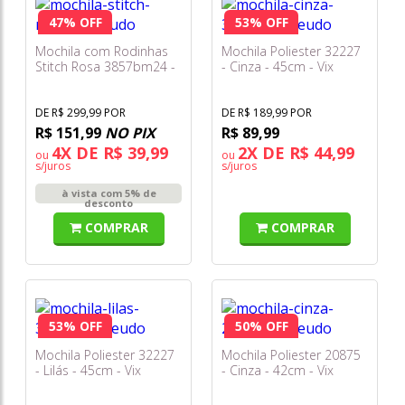
47% OFF
53% OFF
Mochila com Rodinhas
Mochila Poliester 32227
Stitch Rosa 3857bm24 -
- Cinza - 45cm - Vix
Diplomata
DE R$ 299,99 POR
DE R$ 189,99 POR
R$ 151,99
NO PIX
R$ 89,99
4X DE R$ 39,99
2X DE R$ 44,99
ou
ou
s/juros
s/juros
à vista com 5% de
desconto
COMPRAR
COMPRAR
53% OFF
50% OFF
Mochila Poliester 32227
Mochila Poliester 20875
- Lilás - 45cm - Vix
- Cinza - 42cm - Vix