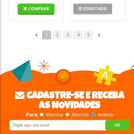
COMPRAR
ESGOTADO
1
2
3
4
5
CADASTRE-SE E RECEBA
AS NOVIDADES
Para:
Menina
Menino
Ambos
OK