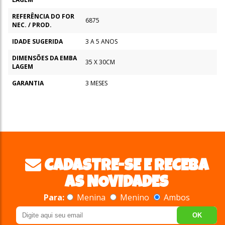
REFERÊNCIA DO FOR
6875
NEC. / PROD.
IDADE SUGERIDA
3 A 5 ANOS
DIMENSÕES DA EMBA
35 X 30CM
LAGEM
GARANTIA
3 MESES
CADASTRE-SE E RECEBA
AS NOVIDADES
Para:
Menina
Menino
Ambos
OK