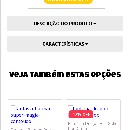
CONFIRA AS CONDIÇÕES
DESCRIÇÃO DO PRODUTO
CARACTERÍSTICAS
Veja também estas opções
17% OFF
Fantasia Dragon Ball Goku
F
Pop Curta
Re
Fantasia Batman Pop M -