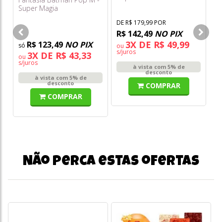
Super Magia
DE R$ 179,99 POR
R$ 142,49
NO PIX
3X DE R$ 49,99
R$ 123,49
NO PIX
ou
o
s/juros
s/
3X DE R$ 43,33
ou
s/juros
à vista com 5% de
desconto
à vista com 5% de
desconto
COMPRAR
COMPRAR
Não perca estas ofertas