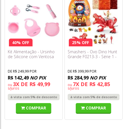
40% OFF
25% OFF
Kit Alimentação - Ursinho
Smashers - Ovo Dino Hunt
de Silicone com Ventosa
Grande F0213-3 - Série 1 -
com 7 Peças - Rosa - Freso
Fun
Baby
DE R$ 249,99 POR
DE R$ 399,99 POR
R$ 142,49
NO PIX
R$ 284,99
NO PIX
3X DE R$ 49,99
7X DE R$ 42,85
ou
ou
s/juros
s/juros
à vista com 5% de desconto
à vista com 5% de desconto
COMPRAR
COMPRAR