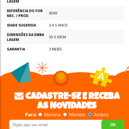
LAGEM
REFERÊNCIA DO FOR
6569
NEC. / PROD.
IDADE SUGERIDA
3 A 5 ANOS
DIMENSÕES DA EMBA
35 X 30CM
LAGEM
GARANTIA
3 MESES
CADASTRE-SE E RECEBA
AS NOVIDADES
Para:
Menina
Menino
Ambos
OK