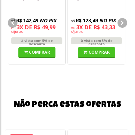
Fa
Be
Cu
R$ 142,49
NO PIX
R$ 123,49
NO PIX
3X DE R$ 49,99
3X DE R$ 43,33
DE
ou
ou
s/juros
s/juros
R
à vista com 5% de
à vista com 5% de
o
desconto
desconto
s/
COMPRAR
COMPRAR
Não perca estas ofertas