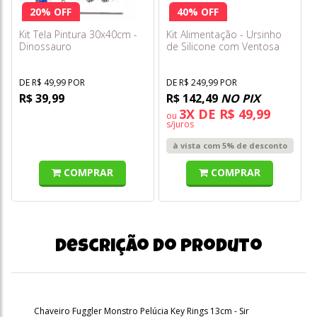
20% OFF
40% OFF
Kit Tela Pintura 30x40cm -
Kit Alimentação - Ursinho
Dinossauro
de Silicone com Ventosa
com 7 Peças - Cinza -
Freso Baby
DE R$ 49,99 POR
DE R$ 249,99 POR
R$ 39,99
R$ 142,49
NO PIX
3X DE R$ 49,99
ou
s/juros
à vista com 5% de desconto
COMPRAR
COMPRAR
Descrição do produto
Chaveiro Fuggler Monstro Pelúcia Key Rings 13cm - Sir