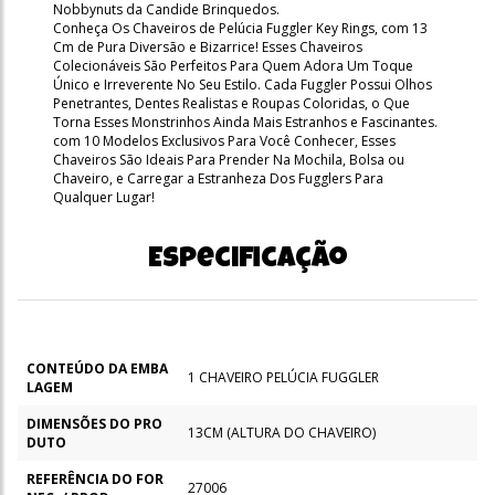
Nobbynuts da Candide Brinquedos.
Conheça Os Chaveiros de Pelúcia Fuggler Key Rings, com 13
Cm de Pura Diversão e Bizarrice! Esses Chaveiros
Colecionáveis São Perfeitos Para Quem Adora Um Toque
Único e Irreverente No Seu Estilo. Cada Fuggler Possui Olhos
Penetrantes, Dentes Realistas e Roupas Coloridas, o Que
Torna Esses Monstrinhos Ainda Mais Estranhos e Fascinantes.
com 10 Modelos Exclusivos Para Você Conhecer, Esses
Chaveiros São Ideais Para Prender Na Mochila, Bolsa ou
Chaveiro, e Carregar a Estranheza Dos Fugglers Para
Qualquer Lugar!
Especificação
CONTEÚDO DA EMBA
1 CHAVEIRO PELÚCIA FUGGLER
LAGEM
DIMENSÕES DO PRO
13CM (ALTURA DO CHAVEIRO)
DUTO
REFERÊNCIA DO FOR
27006