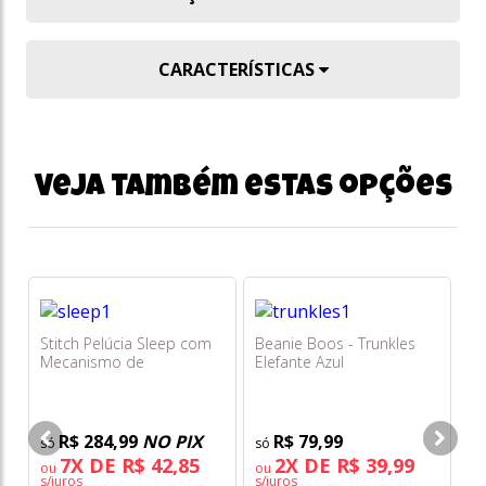
CARACTERÍSTICAS
Veja também estas opções
Stitch Pelúcia Sleep com
Beanie Boos - Trunkles
Bo
Mecanismo de
Elefante Azul
45
Respiração - Multikids
R$ 284,99
NO PIX
R$ 79,99
7X DE R$ 42,85
2X DE R$ 39,99
ou
ou
o
s/juros
s/juros
s/