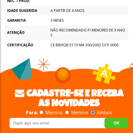
NEC. / PROD.
IDADE SUGERIDA
A PARTIR DE 4 ANOS
GARANTIA
3 MESES
NÃO RECOMENDADO P/ MENORES DE 3 ANO
ATENÇÃO
S
CERTIFICAÇÃO
CE-BRI/IQB 5170 NM 300/2002 OCP 0006
CADASTRE-SE E RECEBA
AS NOVIDADES
Para:
Menina
Menino
Ambos
OK