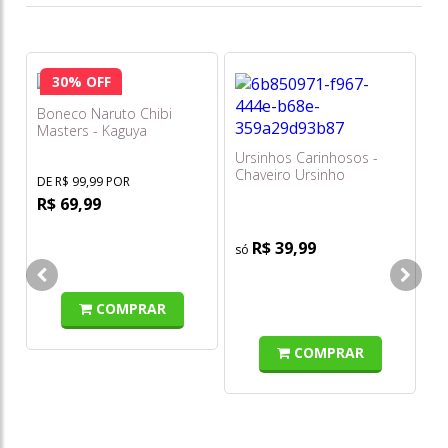
30% OFF
Boneco Naruto Chibi
Masters - Kaguya
Otsutsuki - Série 2 - Fun
Ursinhos Carinhosos -
Chaveiro Ursinho
DE R$ 99,99 POR
Harmonia (roxo) 5cm -
R$ 69,99
Sunny
R$ 39,99
Sp
Fr
Ar
COMPRAR
COMPRAR
o
s/