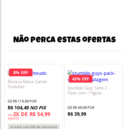
Não perca estas ofertas
8% OFF
43% OFF
Boneca Mana Gamer
Youtuber
Stumble Guys Série 2 -
Pack com 1 Figura -
Stabbby Kate - Multikids
DE R$ 119,99 POR
R$ 104,49
NO PIX
DE R$ 69,99 POR
2X DE R$ 54,99
R$ 39,99
ou
s/juros
à vista com 5% de desconto