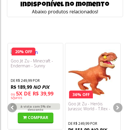
indisponível no momento
Abaixo produtos relacionados!
20% OFF
Goo Jit Zu - Minecraft -
Enderman - Sunny
DE R$ 249,99 POR
R$ 189,99
NO PIX
5X DE R$ 39,99
ou
36% OFF
s/juros
Goo Jit Zu - Heróis
Ki
à vista com 5% de
Jurassic World - T.Rex -
Fe
desconto
Sunny
COMPRAR
DE R$ 249,99 POR
DE
R$ 151,99
NO PIX
R