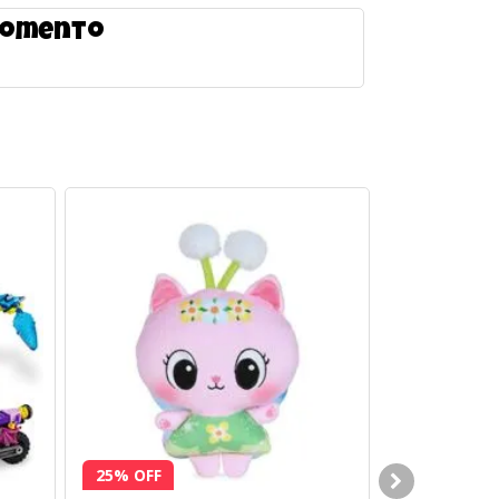
 momento
25% OFF
43% OFF