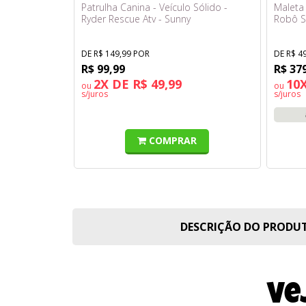
Patrulha Canina - Veículo Sólido -
Maleta
Ryder Rescue Atv - Sunny
Robô S
5 - Fun
DE R$ 149,99 POR
DE R$ 4
R$ 99,99
R$ 37
2X DE R$ 49,99
10X
ou
ou
s/juros
s/juros
COMPRAR
DESCRIÇÃO DO PROD
Ve