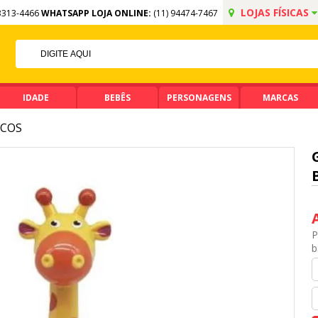
LOJAS FÍSICAS
3313-4466
WHATSAPP LOJA ONLINE:
(11) 94474-7467
F NO PIX
 DE R$ 99,90
IDADE
BEBÊS
PERSONAGENS
MARCAS
COS
P
b