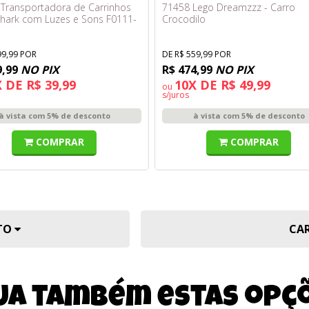
 Transportadora de Carrinhos
71458 Lego Dreamzzz - Carro
hark com Luzes e Sons F0111-
Crocodilo
99,99 POR
DE R$ 559,99 POR
9,99
NO PIX
R$ 474,99
NO PIX
 DE R$ 39,99
10X DE R$ 49,99
ou
s/juros
à vista com 5% de desconto
à vista com 5% de desconto
COMPRAR
COMPRAR
UTO
CA
ja também estas opç