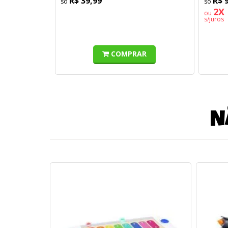
R$ 39,99
R$ 
2X 
ou
s/juros
COMPRAR
N