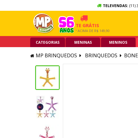
TELEVENDAS:
(11) 
SEM JUROS
FRETE GRÁTIS
5% OF
ÃO DE CRÉDITO
GRANDE SP ACIMA DE R$ 149,90
PIX ACIMA
CATEGORIAS
MENINAS
MENINOS
MP BRINQUEDOS
BRINQUEDOS
BONE