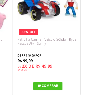
33% OFF
ol -
Patrulha Canina - Veículo Sólido - Ryder
Rescue Atv - Sunny
DE R$ 149,99 POR
R$ 99,99
2X DE R$ 49,99
ou
s/juros
COMPRAR