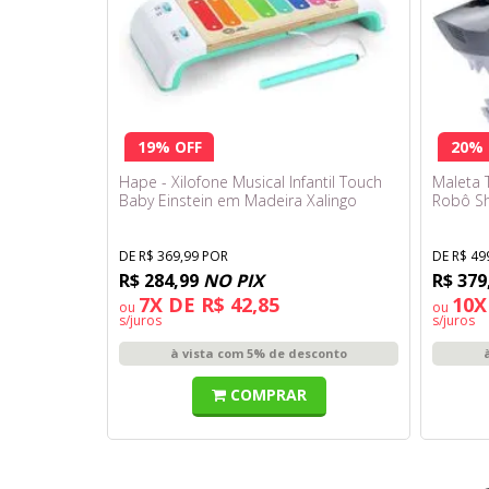
19% OFF
20% 
Hape - Xilofone Musical Infantil Touch
Maleta 
Baby Einstein em Madeira Xalingo
Robô Sh
- Fun
DE R$ 369,99 POR
DE R$ 49
R$ 284,99
NO PIX
R$ 379
7X DE R$ 42,85
10X
ou
ou
s/juros
s/juros
à vista com 5% de desconto
COMPRAR