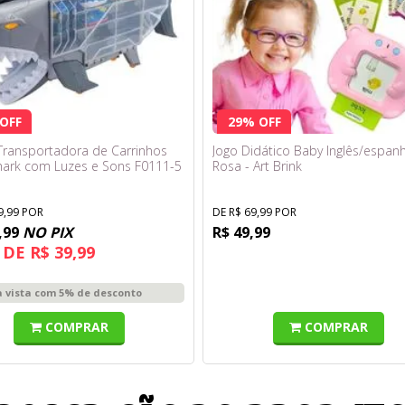
OFF
29% OFF
Transportadora de Carrinhos
Jogo Didático Baby Inglês/espanh
ark com Luzes e Sons F0111-5
Rosa - Art Brink
9,99 POR
DE R$ 69,99 POR
,99
NO PIX
R$ 49,99
 DE R$ 39,99
à vista com 5% de desconto
COMPRAR
COMPRAR