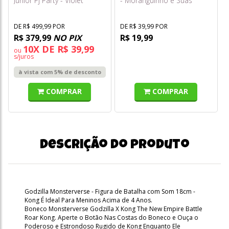
Junior Pj Party - Violet
- Moranguinho e Suas
Willow (lilás)
Amigas - Mimo Toys
DE R$ 499,99 POR
DE R$ 39,99 POR
R$ 379,99
NO PIX
R$ 19,99
10X DE R$ 39,99
ou
s/juros
à vista com 5% de desconto
COMPRAR
COMPRAR
Descrição do produto
Godzilla Monsterverse - Figura de Batalha com Som 18cm -
Kong É Ideal Para Meninos Acima de 4 Anos.
Boneco Monsterverse Godzilla X Kong The New Empire Battle
Roar Kong. Aperte o Botão Nas Costas do Boneco e Ouça o
Poderoso e Estrondoso Rugido de Kong Enquanto Ele