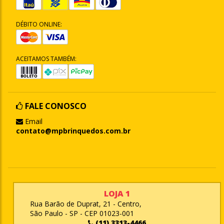
DÉBITO ONLINE:
ACEITAMOS TAMBÉM:
FALE CONOSCO
Email
contato@mpbrinquedos.com.br
LOJA 1
Rua Barão de Duprat, 21 - Centro,
São Paulo - SP - CEP 01023-001
(11) 3313-4466