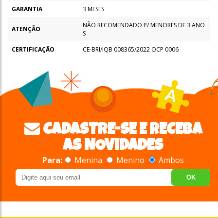
GARANTIA
3 MESES
NÃO RECOMENDADO P/ MENORES DE 3 ANO
ATENÇÃO
S
CERTIFICAÇÃO
CE-BRI/IQB 008365/2022 OCP 0006
CADASTRE-SE E RECEBA
AS NOVIDADES
Para:
Menina
Menino
Ambos
OK