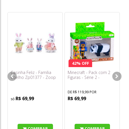
Bo
Da
H
o
42% OFF
s/
Casinha Feliz - Família
Minecraft - Pack com 2
Coelho Zp01377 - Zoop
Figuras - Série 2 -
Toys
Multikids
DE R$ 119,99 POR
R$ 69,99
R$ 69,99
COMPRAR
COMPRAR