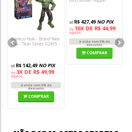
Dino Movie - Rippin'
Rescue Rex - Sunny
Ur
Ch
(a
R$ 427,49
NO PIX
10X DE R$ 44,99
ou
s/juros
Boneco Hulk - Brand New
à vista com 5% de
Day - Titan Series G2455 -
desconto
Hasbro
COMPRAR
R$ 142,49
NO PIX
3X DE R$ 49,99
ou
s/juros
à vista com 5% de
desconto
COMPRAR