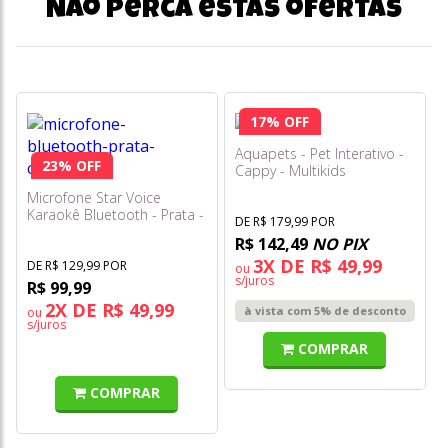
Não perca estas ofertas
17% OFF
Aquapets - Pet Interativo -
23% OFF
Cappy - Multikids
Microfone Star Voice
Karaokê Bluetooth - Prata -
DE R$ 179,99 POR
Zoop Toys
R$ 142,49
NO PIX
3X DE R$ 49,99
DE R$ 129,99 POR
ou
s/juros
R$ 99,99
2X DE R$ 49,99
à vista com 5% de desconto
ou
s/juros
COMPRAR
COMPRAR