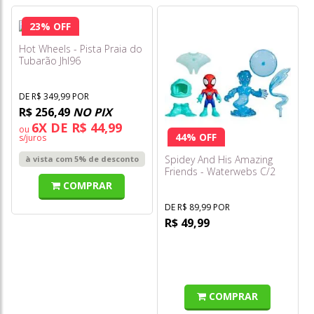
23% OFF
Hot Wheels - Pista Praia do
Tubarão Jhl96
DE R$ 349,99 POR
R$ 256,49
NO PIX
6X DE R$ 44,99
ou
44% OFF
s/juros
Spidey And His Amazing
à vista com 5% de desconto
Friends - Waterwebs C/2
Figuras - Spidey e Hydro-
COMPRAR
Man G1463
DE R$ 89,99 POR
R$ 49,99
COMPRAR