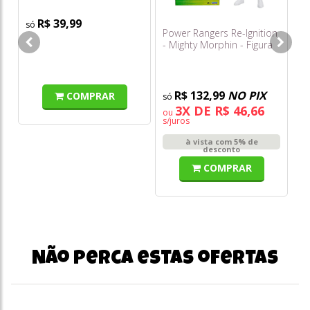
R$ 39,99
Power Rangers Re-Ignition
Fu
- Mighty Morphin - Figura
Fu
Xl - Azul - Sunny
#
R$ 132,99
NO PIX
COMPRAR
3X DE R$ 46,66
ou
o
s/juros
s/
à vista com 5% de
desconto
COMPRAR
Não perca estas ofertas