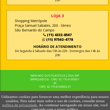
20h
LOJA 3
Shopping Metrópole
Praça Samuel Sabatini, 200 - térreo
São Bernardo do Campo
(11) 4332-8567
(11) 97562-4778
HORÁRIO DE ATENDIMENTO
De Segunda à Sábado das 10h às 22h - Domingos das 14h às
20h
MERCADO DOS PLÁSTICOS LTDA ( MP
BRINQUEDOS) - CNPJ: 62.176.615/0001-
20
CNPJ: 62.176.615/0002-01
Utilizamos cookies para fornecer uma melhor experiência para nossos
© MPBRINQUEDOS. TODOS OS DIREITOS RESERVADOS. MKTNOW
usuários. Para saber mais sobre o uso de cookies, consulte nossa
política de privacidade.
Ao continuar navegando em nosso site, você
concorda com a nossa política.