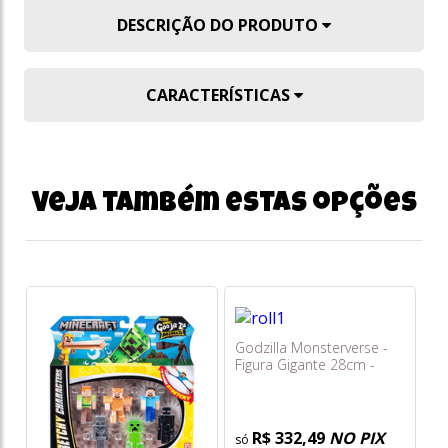
DESCRIÇÃO DO PRODUTO
CARACTERÍSTICAS
Veja também estas opções
Godzilla Monsterverse -
Figura Gigante 28cm -
Godzilla Roll N' Battle -
Ur
Sunny
Ch
So
R$ 332,49
NO PIX