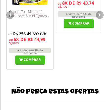
8X DE R$ 43,74
ou
s/juros
Goo Jit Zu - Minecraft -
à vista com 5% de
Pack com 6 Mini Figuras -
desconto
Sunny
COMPRAR
R$ 256,49
NO PIX
6X DE R$ 44,99
ou
s/juros
à vista com 5% de
desconto
COMPRAR
Não perca estas ofertas