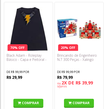
70% OFF
20% OFF
Black Adam - Roleplay
Brincando de Engenheiro
Básico - Capa e Peitoral -
N.7 300 Peças - Xalingo
Sunny
DE R$ 99,99 POR
DE R$ 99,99 POR
R$ 29,99
R$ 79,99
2X DE R$ 39,99
ou
s/juros
COMPRAR
COMPRAR