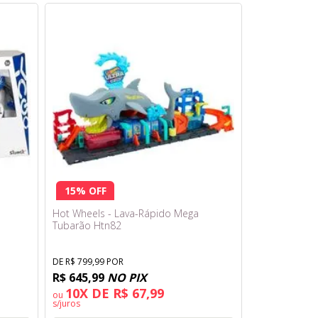
15% OFF
Hot Wheels - Lava-Rápido Mega
Tubarão Htn82
DE R$ 799,99 POR
R$ 645,99
NO PIX
10X DE R$ 67,99
ou
s/juros