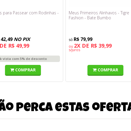
s para Passear com Rodinhas -
Meus Primeiros Alinhavos - Tigre
Fashion - Bate Bumbo
142,49
NO PIX
R$ 79,99
DE R$ 49,99
2X DE R$ 39,99
ou
s/juros
à vista com 5% de desconto
COMPRAR
COMPRAR
ão perca estas ofert