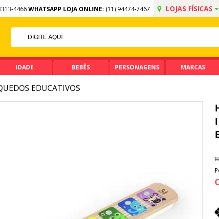
LOJAS FÍSICAS
3313-4466
WHATSAPP LOJA ONLINE:
(11) 94474-7467
FF NO PIX
MA DE R$ 99,90
IDADE
BEBÊS
PERSONAGENS
MARCAS
QUEDOS EDUCATIVOS
R
P