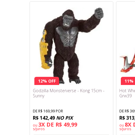
12% OFF
11% 
Godzilla Monsterverse - Kong 15cm -
Hot Whee
Sunny
Grw39
DE R$ 169,99 POR
DE R$ 36
R$ 142,49
NO PIX
R$ 313
3X DE R$ 49,99
8X 
ou
ou
s/juros
s/juros