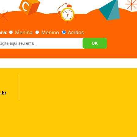
ra:
Menina
Menino
Ambos
OK
.br