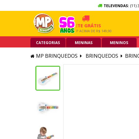
TELEVENDAS:
(11) 
 SEM JUROS
FRETE GRÁTIS
5% O
RTÃO DE CRÉDITO
GRANDE SP ACIMA DE R$ 149,90
PIX ACI
CATEGORIAS
MENINAS
MENINOS
MP BRINQUEDOS
BRINQUEDOS
BRIN