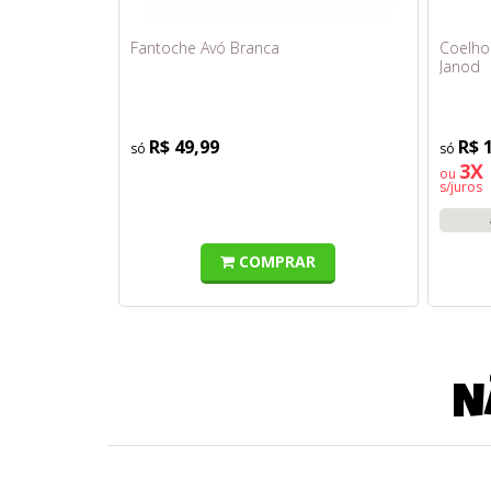
Fantoche Avó Branca
Coelho
Janod
R$ 49,99
R$ 
3X 
ou
s/juros
COMPRAR
N