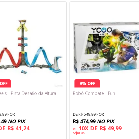
OFF
9% OFF
ls - Pista Desafio da Altura
Robô Combate - Fun
9,99 POR
DE R$ 549,99 POR
,49
NO PIX
R$ 474,99
NO PIX
DE R$ 41,24
10X DE R$ 49,99
ou
s/juros