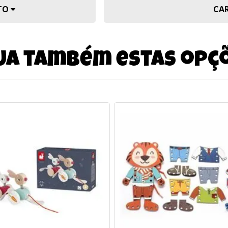
UTO
CA
ja também estas opç